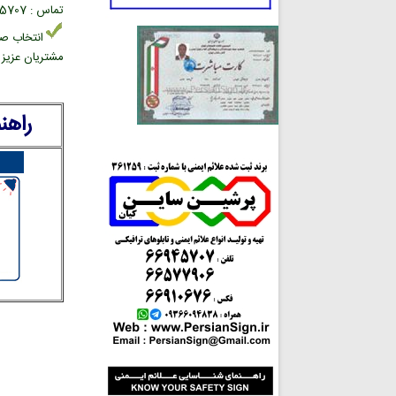
تماس : 02166945707 بخش فروش علائم ایمنی
انتخاب صح
مشتریان عزیز د
راهن