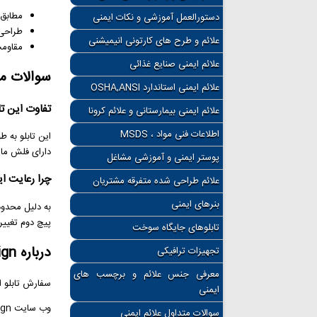
مطابق با اس
دستورالعمل آموزشی و نکات ایمنی
طراحی 
علائم و طرح های کارتونی انیمیشنی
مقاومت
علائم ایمنی صنایع غذائی
سوالات م
علائم ایمنی استاندارد OSHA,ANSI
تفاوت این تا
علائم ایمنی بیمارستانی و علائم کرونا
اطلاعات فنی مواد ، MSDS
این تابلو به 
دارای فلش مار
پوستر ایمنی و آموزشی مشاغل
چرا رعایت ا
علائم طراحی شده متفرقه مشتریان
بنرهای ایمنی
به دلیل محدود
پیچ دوم تغییر 
تابلوهای جایگاه سوخت
درباره PersianSign
تجهیزات ترافیکی
معرفی جنس علائم و برچسب های
سفارش تابلو ا
ایمنی
سوالات متداول علائم ایمنی