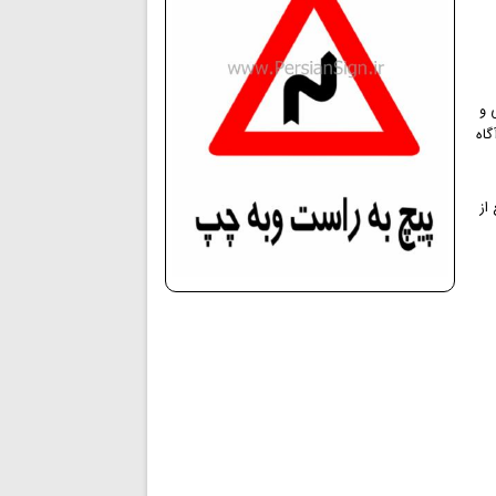
یی و
گاه
از