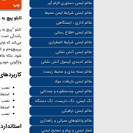
علائم ایمنی دستوری الزام آور
چپ
علائم ایمنی شرایط ایمن محیط
تابلو پیچ به
علائم اداری ، ایستگاهی
علائم ایمنی اطلاع رسانی
رانندگی است. ا
علائم ایمنی شرایط اضطراری
می‌کند که او
پرپیچ‌وخم و کو
علائم ایمنی آتش نشانی
شود، بلکه بلا
علائم کدبندی کپسول آتش نشانی
واژگونی خودروه
علائم بسته بندی و محیط زیست
کاربردهای 
علائم ایمنی بازیافت مواد
نصب در
علائم ایمنی چندمنظوره و چندتایی
استفاد
نصب در
تگ ایمنی، تگ داربست، تگ دستگاه
استفاد
علائم ایمنی ترافیکی
نصب در
علائم وتابلوهای عمرانی و راهداری
استانداردها
شعار ایمنی و پیام و نصایح ایمنی