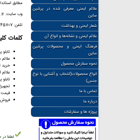
مطابق استاندا
علائم ایمنی معرفی شده در پرشین
وب سایت: PersianSign.ir
ساین
تلفن: 02166945707
شعار ایمنی و بهداشت
علائم ایمنی و نشانه‌ها و انواع آن
کلمات کلی
فرهنگ ایمنی و محصولات پرشین
تابلو 
ساین
علائم 
نحوه سفارش محصول
خرید ت
علائم ا
انواع محصولات(انتخاب و آشنایی با نوع
تابلو پیچ 
جنس)
تجهیزا
تماس با ما
قیمت ع
فروش تا
درباره ما
پروژه ها و سفارشات
لطفا در ص