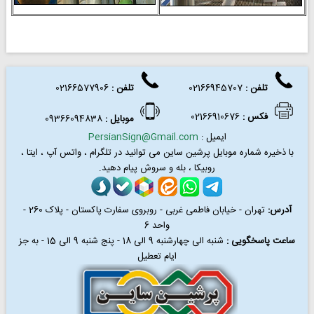
تلفن :
02166945707
تلفن
:
02166577906
فکس
:
02166910676
موبایل :
09366094838
ایمیل :
PersianSign@Gmail.com
با ذخیره شماره موبایل پرشین ساین می توانید در
تلگرام ، واتس آپ ، ایتا ،
روبیکا ، بله و سروش پیام دهید.
آدرس:
تهران - خیابان فاطمی غربی - روبروی سفارت پاکستان - پلاک 260 -
واحد 6
ساعت پاسخگویی :
شنبه الی چهارشنبه 9 الی 18 - پنج شنبه 9 الی 15 - به جز
ایام تعطیل