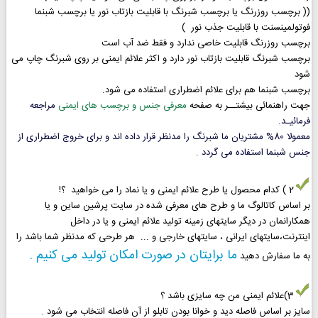
(( برچسب روزرنگ یا برچسب شبرنگ با قابلیت بازتاب نور یا برچسب شبنما
فوتولمینسنت با قابلیت جذب نور )
برچسب روزرنگ قابلیت خاصی ندارد و فقط ضد آب است
برچسب شبرنگ قابلیت بازتاب نور دارد و اکثر علائم ایمنی بر روی شبرنگ چاپ می
شود
برچسب شبنما هم برای علائم اضطراری استفاده می شود.
جهت راهنمائی بیشتــر به صفحه
معرفی جنس و برچسب های ایمنی
مراجعه
فرمائیـد.
معمولا 80% مشتریان ما شبرنگ را مدنظر قرار داده اند و برای خروج اضطراری از
جنس شبنما استفاده می گردد .
2 ) کدام محصول یا طرح علائم ایمنی و یا نماد را می خواهید ؟!
بر اساس کاتالوگ ما و طرح های معرفی شده در سایت پرشین ساین و یا
همکارانمان در دیگر سایتهای زمینه تولید علائم ایمنی و یا در داخل
اینترنت،سایتهای ایرانی ، سایتهای خارجی و ... هر طرحی که مدنظر شما باشد را
ما برایتان در صورت امکان تولید می کنیم .
به ما سفارش دهید
3)علائم ایمنی من چه سایزی باشد ؟
سایز بر اساس فاصله دید و خوانا بودن تابلو از آن فاصله انتخاب می شود .