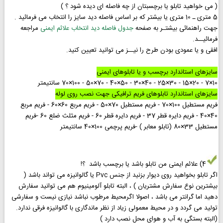
( می خواهید تابلو یا برچسبتان از چه فاصله ای دیده شود ؟ )
5 متری ـ 10 متری یا بیشتر که بر اساس فاصله دید سایز را انتخاب می فرمائید .
جهت راهنمائی بیشتـر به صفحه
جدول فاصله دید انتخاب علائم ایمنی
مراجعه
فرمائیــد.
افقی و یا عمودی بودن طرح را نیــز می توانید تعیین کنید.
سایزهای استاندارد برچسب و یا تابلوهای ایمنی
10×7 - 20×15 - 30×25 - 40×30 - 50×40 - 70×50 - 100×70 سانتیمتر
سایزهای استاندارد تابلوهای فریم ترافیکی جهت نصب روی لوله
فریم مستطیل 100×70 - فریم مستطیل 70×50 - فریم مربع 60×60 - فریم مربع
40×40 - فریم دایره قطر 37 - فریم دایره قطر 60 - فریم مثلث ضلع 60 -فریم
مستطیل 33×80 (تابلو معابر ) -فریم پرچمی 100×40 سانتیمتر
4) علائم ایمنی من تابلو باشد یا برچسب باشد ؟!
اگر تابلو بخواهید روی دیوار بزنید از جنس Pvc یا گالوانیزه می تواند باشد (
بیشترین نوع سفارش مشتریان ) ، البته تابلو آلومینیوم هم می توانید سفارش
دهید اما گرانتر می باشد ، اصولا اگرمحیط مرطوب نباشد نیازی نیست و سفارشی
تولید می گردد و در محیط معمولی زیاد از نظر ماندگاری با گالوانیزه فرقی ندارد.
(البته بستگی به آب و هوای محل نصب دارد )