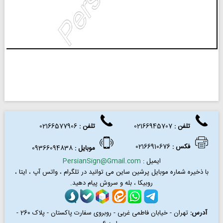
تلفن :
02166945707
تلفن
:
02166577906
فکس
:
02166910676
موبایل :
09366094838
ایمیل :
PersianSign@Gmail.com
با ذخیره شماره موبایل پرشین ساین می توانید در
تلگرام ، واتس آپ ، ایتا ،
روبیکا ، بله و سروش پیام دهید.
آدرس:
تهران - خیابان فاطمی غربی - روبروی سفارت پاکستان - پلاک 260 -