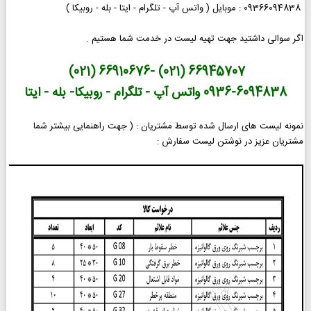
09366094838 : موبایل ( واتس آپ - تلگرام - ایتا - بله - روبیکا )
اگر سوالی داشتید جهت تهیه لیست در خدمت شما هستیم .
66945707 (021) -66910676 (021)
0936-6094838 واتس آپ - تلگرام - روبیکا- بله - ایتا
نمونه لیست های ارسال شده توسط مشتریان : ( جهت راهنمایی بیشتر شما
مشتریان عزیز در نوشتن لیست سفارش :