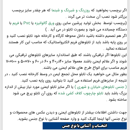
اگر برچسب بخواهید که
روزرنگ و شبرنگ و شبنما
که هر چقدر سایز برچسب
بزرگتر شود نصب آن سخت تر می گردد .
(برچسب توسط بخش تولید پرشین ساین روی
ورق گالوانیزه
یا
Pvc
یا
فریم
با
دستگاه چسبانده می شود و بصورت تابلو در می آید . )
اگر هم تصمیم داشته باشید داخل محوطه کارگاه و کارخانه خود تابلو نصب کنید و
بر روی پایه باشد باید از تابلوهای فریم الکترواستاتیک که مناسب این کار هستند
استفاده نمائید .
این تابلوها اگر ترافیکی باشند که طبق استاندارد سایزهای تابلوهای ترافیکی می
شوند و اگر علائم ایمنی باشند معمولا سایز 40در40 و 60 در 60 و 70×50 و 100×70
فریم مناسب برای انواع طرح های علائم ایمنی می باشند.
بطور مثال می خواهید یک تابلو محل تجمع ایمن در وسط کارخانه نصب کنید ، در
نتیجه از سایزهای فریم استفاده می کنید تا بتوانید روی پایه نصب کنید.
( جنس تابلوهای خیابان و شهری )
یا اگر سایز تابلو ایمنی مورد نیاز بیش از اندازه
بزرگ باشد باید
تابلو چارچوب کلاف کشی شده
که روی آن تابلو پرچ می شود
ساخته بشود .
جهت داشتن اطلاعات بیشتر از تابلوهای ایمنی و دیدن عکس های محصولات و
نوع جنس آنها اینجا کلیک کنید و وارد صفحه آشنایی با نوع جنس بشوید.