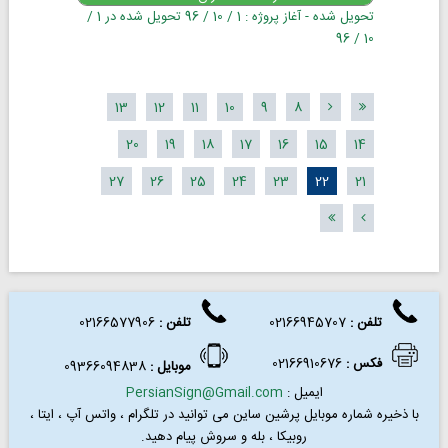
تحویل شده - آغاز پروژه : 1 / 10 / 96 تحویل شده در 1 /
10 / 96
13
12
11
10
9
8
20
19
18
17
16
15
14
27
26
25
24
23
22
21
تلفن :
02166945707
تلفن
:
02166577906
فکس
:
02166910676
موبایل :
09366094838
ایمیل :
PersianSign@Gmail.com
با ذخیره شماره موبایل پرشین ساین می توانید در
تلگرام ، واتس آپ ، ایتا ،
روبیکا ، بله و سروش پیام دهید.