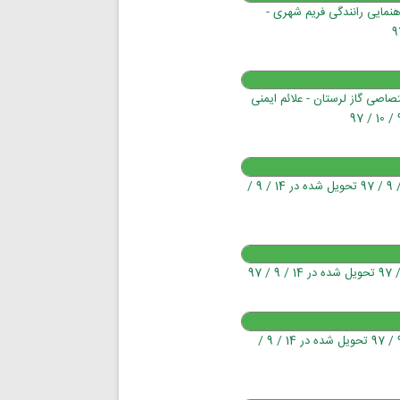
اهنمایی رانندگی فریم شهری -
فریم /msds مرکاپتان تابلوهای اختصاصی گاز لرستان - علائم ایمنی
برچسب علائم ایمنی ـ تابلوهای ایمنی شبرنگ / تحویل شده - آغاز پروژه : 12 / 9 / 97 تحویل شده در 14 / 9 /
تابلو Pvc شبرنگ علائم ایمنی ـ تابلو ایمنی / تحویل شده - آغاز پروژه : 13 / 9 / 97 تحویل شده در 14 / 9 /