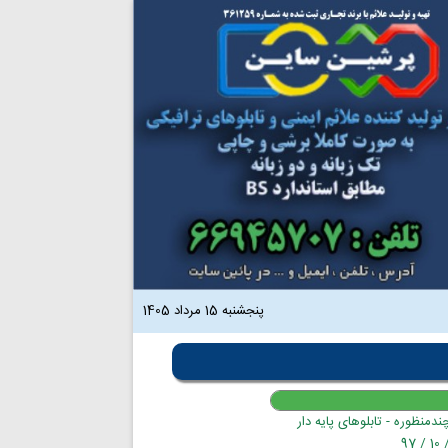
پنجشنبه 15 مرداد 1405
ندمنظوره - تابلوهای پایه دار