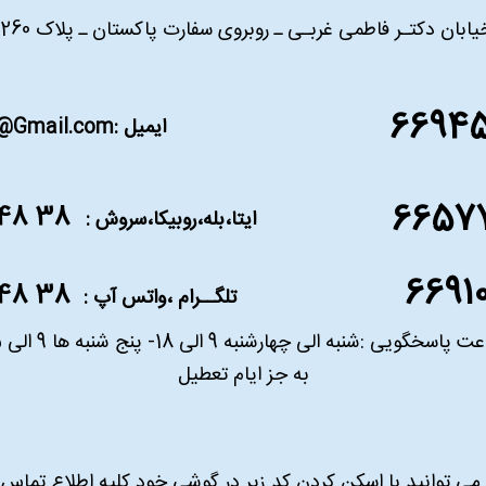
ان دکتـر فاطمی غربـی ـ روبروی سفارت پاکستان ـ پلاک 260 ـ طبقه سوم ـ واحد 6
6694
ایمیل :
n@Gmail.com
6657
38 48 609 0936
ایتا،بله،روبیکا،سروش :
6691
38 48 609 0936
تلگــرام ،واتس آپ :
 پاسخگویی :شنبه الی چهارشنبه 9 الی 18- پنج شنبه ها 9 الی 15
به جز ایام تعطیل
می توانید با اسکن کردن کد زیر در گوشی خود کلیه اطلاع تماس ما