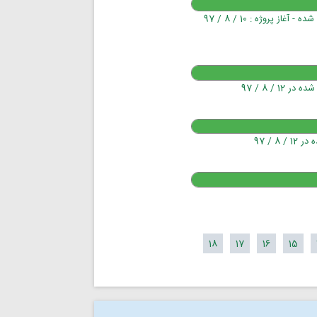
تابلو فریم الکترواستاتیک - تابلو شبرنگ پی وی سی-برچسب شبرنگ / تحویل شده - آغاز پروژه : 10 / 8 / 97
18
17
16
15