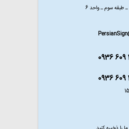
PersianSig
 را ذخیره کنید.