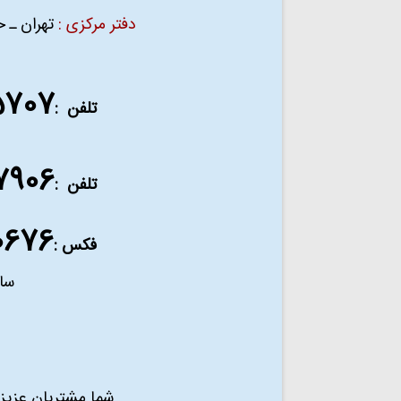
دفتر مرکزی :
تهران ـ خیاب
5707
تلفن :
7906
تلفن :
0676
فکس :
ساعت
شما مشتریان عزیز 