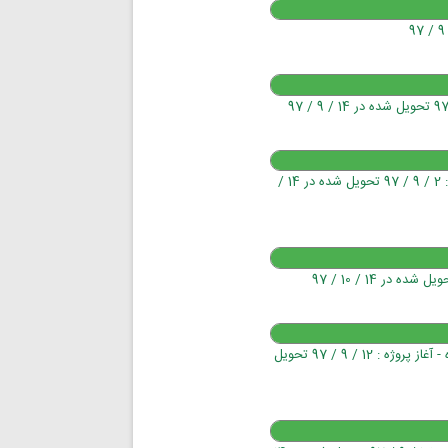
تابلوهای هدایت مسیر آبی رنگ/نوشته اختصاصی / تحویل شده - آغاز پروژه : 2 / 9 / 97 تحویل شده در 14 /
تابلوهای ایمنی شبرنگ ـ MSDS های ایمنی /منتظر تائید طرح / تحویل شده - آغاز پروژه : 12 / 9 / 97 تحویل