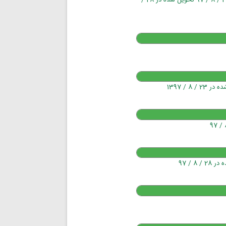
علائم ایمنی - تابلوهای ایمنی - تابلوهای شبرنگ / تحویل شده - آغاز پروژه : 28 / 8 / 97 تحویل شده در 28 /