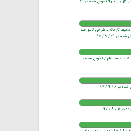
تابلوهای ایمنی ـ برچسب شبرنگ ـ پایه استند فلزی / تحویل شده - آغاز پروژه : 13 / 9 / 97 تحویل شده در 14
ز محیط کارخانه ـ طراحی تابلو چند
نی شرکت سیه فام / تحویل شده -