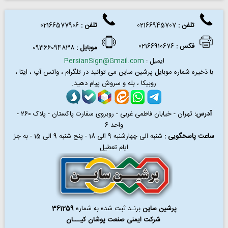
تلفن :
02166945707
تلفن
:
02166577906
فکس
:
02166910676
موبایل :
09366094838
ایمیل :
PersianSign@Gmail.com
با ذخیره شماره موبایل پرشین ساین می توانید در
تلگرام ، واتس آپ ، ایتا ،
روبیکا ، بله و سروش پیام دهید.
آدرس:
تهران - خیابان فاطمی غربی - روبروی سفارت پاکستان - پلاک 260 -
واحد 6
ساعت پاسخگویی :
شنبه الی چهارشنبه 9 الی 18 - پنج شنبه 9 الی 15 - به جز
ایام تعطیل
پرشین ساین
برنـد ثبت شده به شماره
361259
شرکت ایمنی صنعت پوشان کیـــان