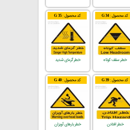
کد محصول :
کد محصول :
G 35
G 34
خطر سقف کوتاه
خطر گرمای شدید
کد محصول :
کد محصول :
G 40
G 39
خطر افتادن
خطر بارهای آویزان