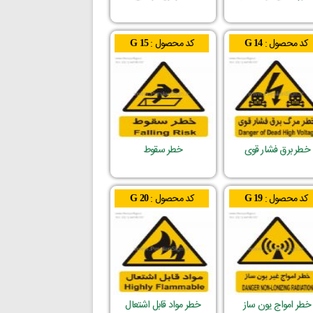
کد محصول :
کد محصول :
G 15
G 14
خطر برق فشار قوی
خطر سقوط
کد محصول :
کد محصول :
G 20
G 19
خطر امواج یون ساز
خطر مواد قابل اشتعال