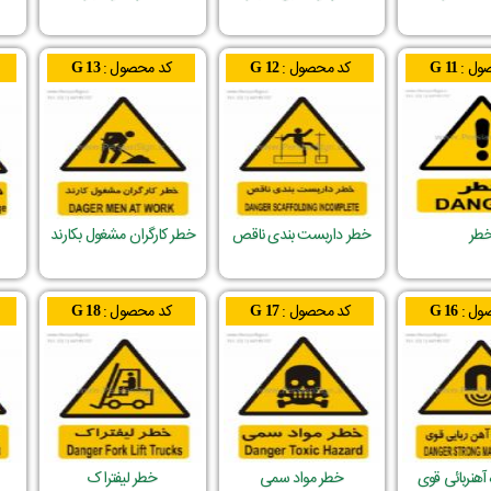
ول :
کد محصول :
کد محصول :
G 13
G 12
G 11
طر
خطر داربست بندی ناقص
خطر کارگران مشغول بکارند
ول :
کد محصول :
کد محصول :
G 18
G 17
G 16
آهنربائی قوی
خطر مواد سمی
خطر لیفتراک