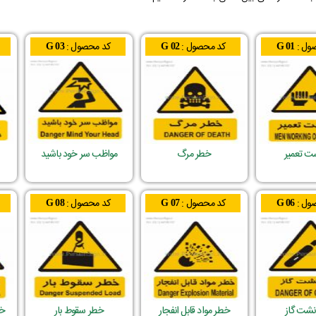
ول :
کد محصول :
کد محصول :
G 03
G 02
G 01
ت تعمیر
خطر مرگ
مواظب سر خود باشید
ول :
کد محصول :
کد محصول :
G 08
G 07
G 06
شت گاز
خطر مواد قابل انفجار
خطر سقوط بار
خط