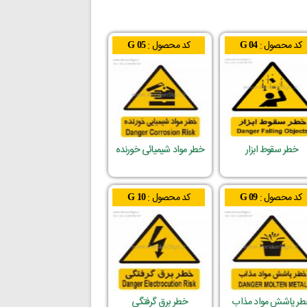
کد محصول :
کد محصول :
G 05
G 04
خطر سقوط ابزار
خطر مواد شیمیائی خورنده
کد محصول :
کد محصول :
G 10
G 09
ر پاشش مواد مذاب
خطر برق گرفتگی