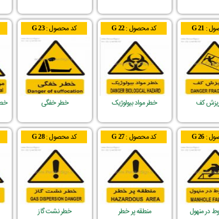
ول :
کد محصول :
کد محصول :
G 23
G 22
G 21
یزش کف
خطر مواد بیولوژیک
خطر خفگی
خطر
ول :
کد محصول :
کد محصول :
G 28
G 27
G 26
ط در منهول
منطقه پر خطر
خطر نشت گاز