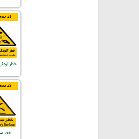
کد محص
خطر آلودگ
کد محص
خطر سط