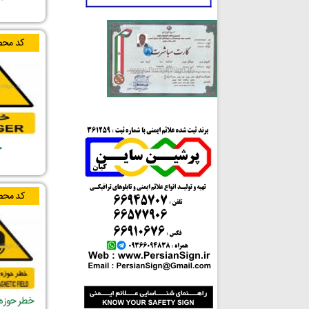
کد محص
خ
کد محص
خطر حوزه 