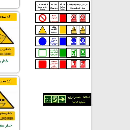
کد محص
خطر ر
کد محص
خطر سقو