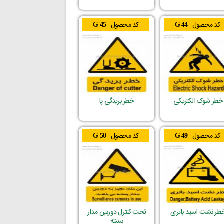
کد محصول :
کد محصول :
G 45
G 44
خطر شوک الکتریکی
خطر بریدگی پا
کد محصول :
کد محصول :
G 50
G 49
طر نشت اسید باتری
تحت کنترل دوربین مدار
بسته