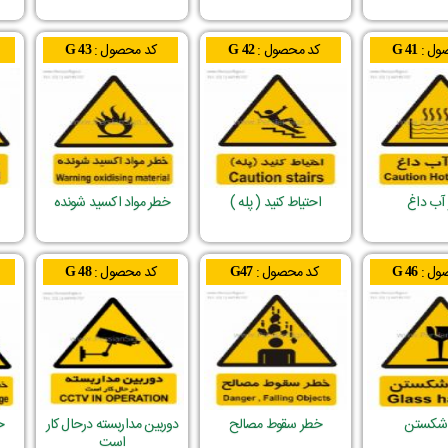
ول :
کد محصول :
کد محصول :
G 43
G 42
G 41
آب داغ
احتیاط کنید ( پله )
خطر مواد اکسید شونده
ول :
کد محصول :
کد محصول :
G 48
G47
G 46
شکستن
خطر سقوط مصالح
دوربین مداربسته درحال کار
خ
است