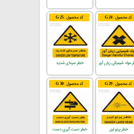
کد محصول :
کد محصول :
G 25
G 24
 مواد شیمیائی زیان آور
خطر سرمای شدید
کد محصول :
کد محصول :
G 30
G 29
خطر پرتو لیزر
خطر دست گیری دست