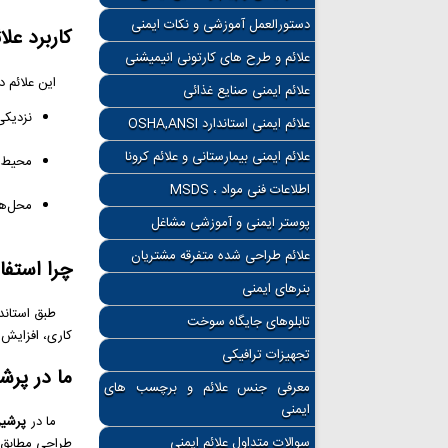
دستورالعمل آموزشی و نکات ایمنی
کاربرد عل
علائم و طرح های کارتونی انیمیشنی
این علائم در 
علائم ایمنی صنایع غذائی
نزدیکی
علائم ایمنی استاندارد OSHA,ANSI
علائم ایمنی بیمارستانی و علائم کرونا
محیط‌ه
اطلاعات فنی مواد ، MSDS
محل‌ها
پوستر ایمنی و آموزشی مشاغل
علائم طراحی شده متفرقه مشتریان
چرا استفا
بنرهای ایمنی
طبق استاندار
تابلوهای جایگاه سوخت
کاری، افزایش 
تجهیزات ترافیکی
ما در پرش
معرفی جنس علائم و برچسب های
ایمنی
ما در
پرشی
سوالات متداول علائم ایمنی
طراحی مطابق ب