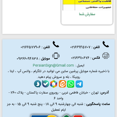
سفارش شما
تلفن :
02166945707
تلفن
:
02166577906
فکس
:
02166910676
موبایل :
09366094838
ایمیل :
PersianSign@Gmail.com
با ذخیره شماره موبایل پرشین ساین می توانید در
تلگرام ، واتس آپ ، ایتا ،
روبیکا ، بله و سروش پیام دهید.
آدرس:
تهران - خیابان فاطمی غربی - روبروی سفارت پاکستان - پلاک 260 -
واحد 6
ساعت پاسخگویی :
شنبه الی چهارشنبه 9 الی 18 - پنج شنبه 9 الی 15 - به جز
ایام تعطیل