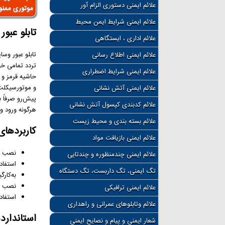
علائم ایمنی دستوری الزام آور
موتوری ممنو
علائم ایمنی شرایط ایمن محیط
تابلو عبو
علائم اداری ، ایستگاهی
تابلو عبور وسا
علائم ایمنی اطلاع رسانی
تردد تمامی خو
علائم ایمنی شرایط اضطراری
حاشیه قرمز و 
و موتورسیکلت،
علائم ایمنی آتش نشانی
پیش‌رو صرفاً ب
علائم کدبندی کپسول آتش نشانی
هرگونه ورود و
علائم بسته بندی و محیط زیست
کاربردهای 
علائم ایمنی بازیافت مواد
نصب در
علائم ایمنی چندمنظوره و چندتایی
استفاد
تگ ایمنی، تگ داربست، تگ دستگاه
به‌کار
نصب در
علائم ایمنی ترافیکی
استفاد
علائم وتابلوهای عمرانی و راهداری
استانداردها
شعار ایمنی و پیام و نصایح ایمنی