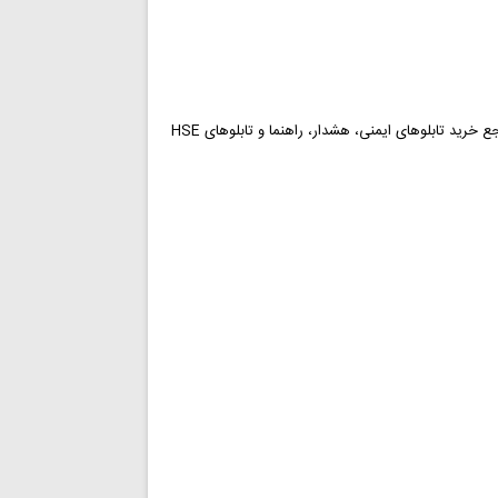
وب سایت PersianSign برند ثبت شده شرکت ایمنی صنعت پوشان کیان مرتبط با علائم ایمنی و مرجع خرید تابلوهای ایمنی، هشدار، راهنما و تابلوهای HSE