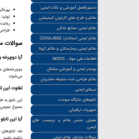
دستورالعمل آموزشی و نکات ایمنی
بهره‌گ
تولید 
علائم و طرح های کارتونی انیمیشنی
رعایت د
علائم ایمنی صنایع غذائی
طراحی 
علائم ایمنی استاندارد OSHA,ANSI
سوالات م
علائم ایمنی بیمارستانی و علائم کرونا
آیا دوچرخه و 
اطلاعات فنی مواد ، MSDS
پوستر ایمنی و آموزشی مشاغل
دوچرخه‌های مع
می‌شوند.
علائم طراحی شده متفرقه مشتریان
تفاوت این تا
بنرهای ایمنی
تابلوهای جایگاه سوخت
این تابلو به ط
ممنوع عمومی 
تجهیزات ترافیکی
آیا این تابل
معرفی جنس علائم و برچسب های
ایمنی
سوالات متداول علائم ایمنی
داشته باشند.