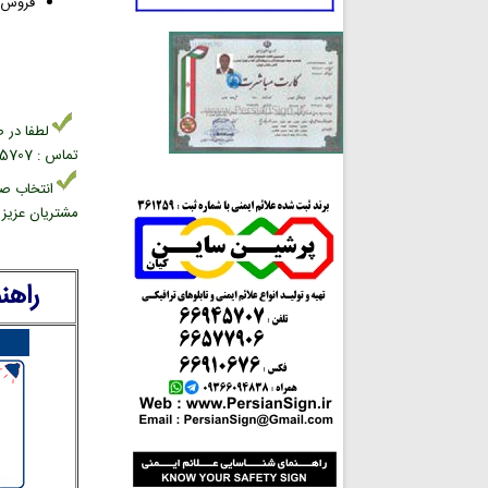
فروش تجهی
لطفا در ص
تماس : 02166945707 بخش فروش علائم ایمنی
انتخاب صح
مشتریان عزیز د
راهن