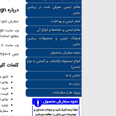
علائم ایمنی معرفی شده در پرشین
درباره PersianSign
ساین
شعار ایمنی و بهداشت
سفارش تابلو ا
علائم ایمنی و نشانه‌ها و انواع آن
مطابق استاندا
فرهنگ ایمنی و محصولات پرشین
ساین
وب سایت: PersianSign.ir
نحوه سفارش محصول
تلفن: 02166945707
انواع محصولات(انتخاب و آشنایی با نوع
کلمات کلی
جنس)
تماس با ما
تابلو 
علائم ا
درباره ما
خرید ت
پروژه ها و سفارشات
قیمت ت
علائم 
تولید ک
سفارش آ