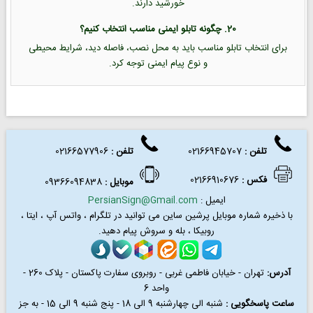
خورشید دارند.
20. چگونه تابلو ایمنی مناسب انتخاب کنیم؟
برای انتخاب تابلو مناسب باید به محل نصب، فاصله دید، شرایط محیطی
و نوع پیام ایمنی توجه کرد.
تلفن :
02166945707
تلفن
:
02166577906
فکس
:
02166910676
موبایل :
09366094838
ایمیل :
PersianSign@Gmail.com
با ذخیره شماره موبایل پرشین ساین می توانید در
تلگرام ، واتس آپ ، ایتا ،
روبیکا ، بله و سروش پیام دهید.
آدرس:
تهران - خیابان فاطمی غربی - روبروی سفارت پاکستان - پلاک 260 -
واحد 6
ساعت پاسخگویی :
شنبه الی چهارشنبه 9 الی 18 - پنج شنبه 9 الی 15 - به جز