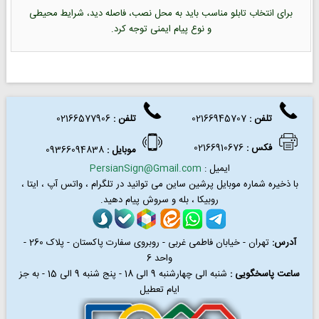
برای انتخاب تابلو مناسب باید به محل نصب، فاصله دید، شرایط محیطی
و نوع پیام ایمنی توجه کرد.
تلفن :
02166945707
تلفن
:
02166577906
فکس
:
02166910676
موبایل :
09366094838
ایمیل :
PersianSign@Gmail.com
با ذخیره شماره موبایل پرشین ساین می توانید در
تلگرام ، واتس آپ ، ایتا ،
روبیکا ، بله و سروش پیام دهید.
آدرس:
تهران - خیابان فاطمی غربی - روبروی سفارت پاکستان - پلاک 260 -
واحد 6
ساعت پاسخگویی :
شنبه الی چهارشنبه 9 الی 18 - پنج شنبه 9 الی 15 - به جز
ایام تعطیل