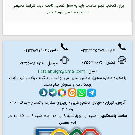
برای انتخاب تابلو مناسب باید به محل نصب، فاصله دید، شرایط محیطی
و نوع پیام ایمنی توجه کرد.
تلفن :
02166945707
تلفن
:
02166577906
فکس
:
02166910676
موبایل :
09366094838
ایمیل :
PersianSign@Gmail.com
با ذخیره شماره موبایل پرشین ساین می توانید در
تلگرام ، واتس آپ ، ایتا ،
روبیکا ، بله و سروش پیام دهید.
آدرس:
تهران - خیابان فاطمی غربی - روبروی سفارت پاکستان - پلاک 260 -
واحد 6
ساعت پاسخگویی :
شنبه الی چهارشنبه 9 الی 18 - پنج شنبه 9 الی 15 - به جز
ایام تعطیل