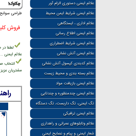
علائم ایمنی دستوری الزام آور
چکاوک1
علائم ایمنی شرایط ایمن محیط
طراحی سوانح ح
علائم اداری ، ایستگاهی
فروش کلیه
علائم ایمنی اطلاع رسانی
علائم ایمنی شرایط اضطراری
لطفا در 
علائم ایمنی آتش نشانی
علائم ایمنی ... با مش
علائم کدبندی کپسول آتش نشانی
انتخاب صح
مشتریان عزیز د
علائم بسته بندی و محیط زیست
علائم ایمنی بازیافت مواد
راهن
علائم ایمنی چندمنظوره و چندتایی
تگ ایمنی، تگ داربست، تگ دستگاه
علائم ایمنی ترافیکی
علائم وتابلوهای عمرانی و راهداری
شعار ایمنی و پیام و نصایح ایمنی