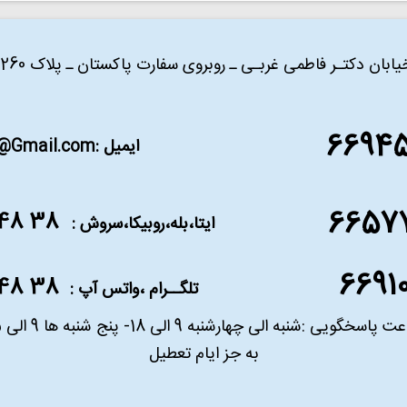
ان دکتـر فاطمی غربـی ـ روبروی سفارت پاکستان ـ پلاک 260 ـ طبقه سوم ـ واحد 6
6694
ایمیل :
n@Gmail.com
6657
38 48 609 0936
ایتا،بله،روبیکا،سروش :
6691
38 48 609 0936
تلگــرام ،واتس آپ :
 پاسخگویی :شنبه الی چهارشنبه 9 الی 18- پنج شنبه ها 9 الی 15
به جز ایام تعطیل