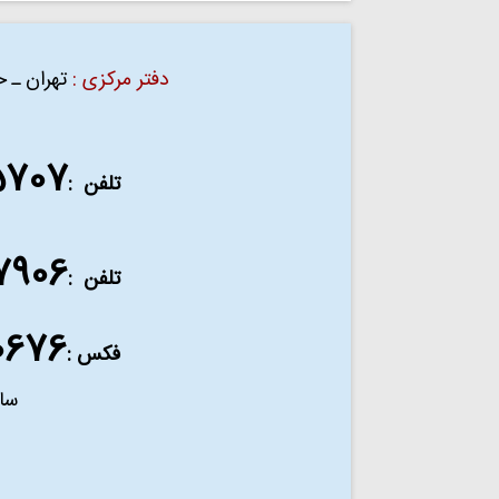
دفتر مرکزی :
تهران ـ خیاب
5707
تلفن :
7906
تلفن :
0676
فکس :
ساعت