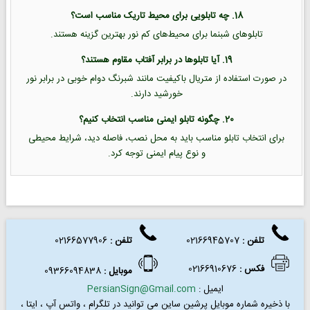
18. چه تابلویی برای محیط تاریک مناسب است؟
تابلوهای شبنما برای محیط‌های کم نور بهترین گزینه هستند.
19. آیا تابلوها در برابر آفتاب مقاوم هستند؟
در صورت استفاده از متریال باکیفیت مانند شبرنگ دوام خوبی در برابر نور
خورشید دارند.
20. چگونه تابلو ایمنی مناسب انتخاب کنیم؟
برای انتخاب تابلو مناسب باید به محل نصب، فاصله دید، شرایط محیطی
و نوع پیام ایمنی توجه کرد.
تلفن :
02166945707
تلفن
:
02166577906
فکس
:
02166910676
موبایل :
09366094838
ایمیل :
PersianSign@Gmail.com
با ذخیره شماره موبایل پرشین ساین می توانید در
تلگرام ، واتس آپ ، ایتا ،