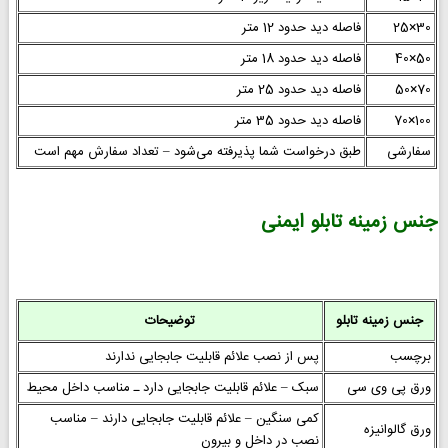
30×25
فاصله دید حدود 12 متر
50×40
فاصله دید حدود 18 متر
70×50
فاصله دید حدود 25 متر
100×70
فاصله دید حدود 35 متر
سفارشی
طبق درخواست شما پذیرفته می‌شود – تعداد سفارش مهم است
جنس زمینه تابلو ایمنی
جنس زمینه تابلو
توضیحات
برچسب
پس از نصب علائم قابلیت جابجایی ندارند
ورق پی وی سی
سبک – علائم قابلیت جابجایی دارد ـ مناسب داخل محیط
کمی سنگین – علائم قابلیت جابجایی دارند – مناسب
ورق گالوانیزه
نصب در داخل و بیرون