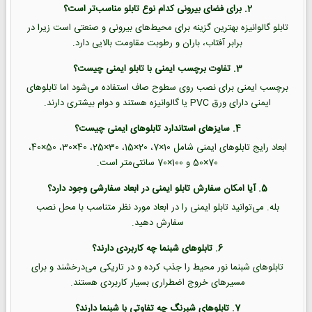
2. برای فضای بیرونی کدام نوع تابلو مناسب‌تر است؟
تابلو گالوانیزه بهترین گزینه برای محیط‌های بیرونی و صنعتی است زیرا در
برابر آفتاب، باران و رطوبت مقاومت بالایی دارد.
3. تفاوت برچسب ایمنی با تابلو ایمنی چیست؟
برچسب ایمنی برای نصب روی سطوح صاف استفاده می‌شود اما تابلوهای
ایمنی دارای ورق PVC یا گالوانیزه هستند و دوام بیشتری دارند.
4. سایزهای استاندارد تابلوهای ایمنی چیست؟
ابعاد رایج تابلوهای ایمنی شامل 10×7، 20×15، 30×25، 40×30، 50×40،
70×50 و 100×70 سانتی‌متر است.
5. آیا امکان سفارش تابلو ایمنی در ابعاد سفارشی وجود دارد؟
بله. می‌توانید تابلو ایمنی را در ابعاد مورد نظر متناسب با محل نصب
سفارش دهید.
6. تابلوهای شبنما چه کاربردی دارند؟
تابلوهای شبنما نور محیط را جذب کرده و در تاریکی می‌درخشند و برای
مسیرهای خروج اضطراری بسیار کاربردی هستند.
7. تابلوهای شبرنگ چه تفاوتی با شبنما دارند؟