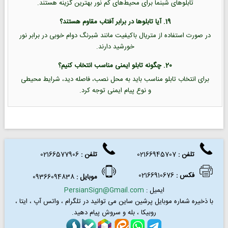
تابلوهای شبنما برای محیط‌های کم نور بهترین گزینه هستند.
19. آیا تابلوها در برابر آفتاب مقاوم هستند؟
در صورت استفاده از متریال باکیفیت مانند شبرنگ دوام خوبی در برابر نور
خورشید دارند.
20. چگونه تابلو ایمنی مناسب انتخاب کنیم؟
برای انتخاب تابلو مناسب باید به محل نصب، فاصله دید، شرایط محیطی
و نوع پیام ایمنی توجه کرد.
تلفن :
02166945707
تلفن
:
02166577906
فکس
:
02166910676
موبایل :
09366094838
ایمیل :
PersianSign@Gmail.com
با ذخیره شماره موبایل پرشین ساین می توانید در
تلگرام ، واتس آپ ، ایتا ،
روبیکا ، بله و سروش پیام دهید.