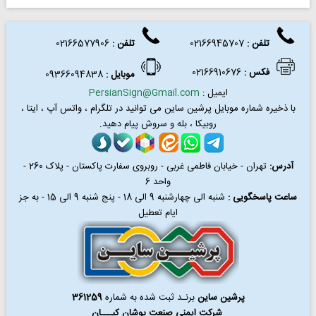
تلفن :
02166945707
تلفن
:
02166577906
فکس
:
02166910676
موبایل :
09366094838
ایمیل :
PersianSign@Gmail.com
با ذخیره شماره موبایل پرشین ساین می توانید در
تلگرام ، واتس آپ ، ایتا ،
روبیکا ، بله و سروش پیام دهید.
آدرس:
تهران - خیابان فاطمی غربی - روبروی سفارت پاکستان - پلاک 260 -
واحد 6
ساعت پاسخگویی :
شنبه الی چهارشنبه 9 الی 18 - پنج شنبه 9 الی 15 - به جز
ایام تعطیل
پرشین ساین
برنـد ثبت شده به شماره
361259
شرکت ایمنی صنعت پوشان کیـــان