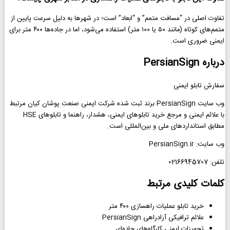
تفاوت اصلی در “مسافت متمم” و “ابعاد” است؛ در شهرها به دلیل سرعت پایین از
متمم‌های کوتاه (مانند ۵۰ یا ۱۰۰ متر) استفاده می‌شود، اما در جاده‌ها ۴۰۰ متر برای
ایمنی ضروری است.
درباره PersianSign
سفارش تابلو ایمنی
وب سایت PersianSign برند ثبت شده شرکت ایمنی صنعت پوشان کیان مرتبط
با علائم ایمنی و مرجع خرید تابلوهای ایمنی، هشدار، راهنما و تابلوهای HSE
مطابق استانداردهای ملی و بین‌المللی است.
وب سایت: PersianSign.ir
تلفن: 02166945707
کلمات کلیدی مرتبط
خرید تابلو عملیات راهسازی ۴۰۰ متر
علائم ترافیکی آزادراهی PersianSign
تجهیزات ایمنی کارگاه‌های جاده‌ای