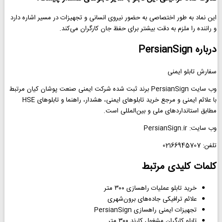
این نماد به طور اختصاصی به حضور نیروی انسانی و تجهیزات در مسیر اشاره دارد
و راننده را ملزم به دقت بیشتر برای حفظ جان کارگران می‌کند.
درباره PersianSign
سفارش تابلو ایمنی
وب سایت PersianSign برند ثبت شده شرکت ایمنی صنعت پوشان کیان مرتبط
با علائم ایمنی و مرجع خرید تابلوهای ایمنی، هشدار، راهنما و تابلوهای HSE
مطابق استانداردهای ملی و بین‌المللی است.
وب سایت: PersianSign.ir
تلفن: 02166945707
کلمات کلیدی مرتبط
خرید تابلو عملیات راهسازی ۳۰۰ متر
علائم ترافیکی جاده‌های برون‌شهری
تجهیزات ایمنی راهسازی PersianSign
تابلو کارگران مشغول کارند ۳۰۰ متر