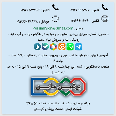
تلفن :
02166945707
تلفن
:
02166577906
فکس
:
02166910676
موبایل :
09366094838
ایمیل :
PersianSign@Gmail.com
با ذخیره شماره موبایل پرشین ساین می توانید در
تلگرام ، واتس آپ ، ایتا ،
روبیکا ، بله و سروش پیام دهید.
آدرس:
تهران - خیابان فاطمی غربی - روبروی سفارت پاکستان - پلاک 260 -
واحد 6
ساعت پاسخگویی :
شنبه الی چهارشنبه 9 الی 18 - پنج شنبه 9 الی 15 - به جز
ایام تعطیل
پرشین ساین
برنـد ثبت شده به شماره
361259
شرکت ایمنی صنعت پوشان کیـــان