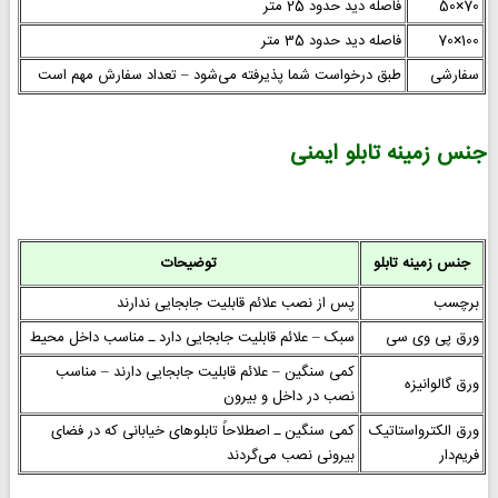
70×50
فاصله دید حدود 25 متر
100×70
فاصله دید حدود 35 متر
سفارشی
طبق درخواست شما پذیرفته می‌شود – تعداد سفارش مهم است
جنس زمینه تابلو ایمنی
جنس زمینه تابلو
توضیحات
برچسب
پس از نصب علائم قابلیت جابجایی ندارند
ورق پی وی سی
سبک – علائم قابلیت جابجایی دارد ـ مناسب داخل محیط
کمی سنگین – علائم قابلیت جابجایی دارند – مناسب
ورق گالوانیزه
نصب در داخل و بیرون
ورق الکترواستاتیک
کمی سنگین ـ اصطلاحاً تابلوهای خیابانی که در فضای
فریم‌دار
بیرونی نصب می‌گردند