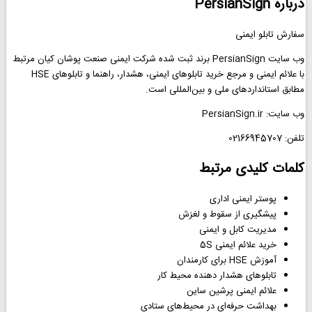
درباره PersianSign
سفارش تابلو ایمنی
وب سایت PersianSign برند ثبت شده شرکت ایمنی صنعت پوشان کیان مرتبط
با علائم ایمنی و مرجع خرید تابلوهای ایمنی، هشدار، راهنما و تابلوهای HSE
مطابق استانداردهای ملی و بین‌المللی است.
وب سایت: PersianSign.ir
تلفن: 02166945707
کلمات کلیدی مرتبط
پوستر ایمنی اداری
پیشگیری از سقوط و لغزش
مدیریت کابل و ایمنی
خرید علائم ایمنی 5S
آموزش HSE برای کارمندان
تابلوهای هشدار دهنده محیط کار
علائم ایمنی پرشین ساین
بهداشت حرفه‌ای در محیط‌های ستادی