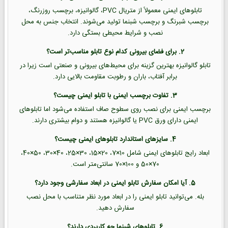
تابلوهای ایمنی معمولاً از متریال PVC، گالوانیزه، برچسب روزرنگ،
برچسب شبرنگ و برچسب شبنما تولید می‌شوند. انتخاب جنس به محل
نصب و شرایط محیطی بستگی دارد.
2. برای فضای بیرونی کدام نوع تابلو مناسب‌تر است؟
تابلو گالوانیزه بهترین گزینه برای محیط‌های بیرونی و صنعتی است زیرا در
برابر آفتاب، باران و رطوبت مقاومت بالایی دارد.
3. تفاوت برچسب ایمنی با تابلو ایمنی چیست؟
برچسب ایمنی برای نصب روی سطوح صاف استفاده می‌شود اما تابلوهای
ایمنی دارای ورق PVC یا گالوانیزه هستند و دوام بیشتری دارند.
4. سایزهای استاندارد تابلوهای ایمنی چیست؟
ابعاد رایج تابلوهای ایمنی شامل 10×7، 20×15، 30×25، 40×30، 50×40،
70×50 و 100×70 سانتی‌متر است.
5. آیا امکان سفارش تابلو ایمنی در ابعاد سفارشی وجود دارد؟
بله. می‌توانید تابلو ایمنی را در ابعاد مورد نظر متناسب با محل نصب
سفارش دهید.
6. تابلوهای شبنما چه کاربردی دارند؟