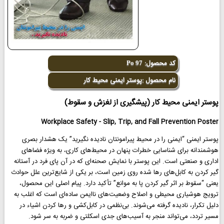
کد محصول:
Po 97
نام محصول :پوستر ایمنی محیط کار
پوستر ایمنی محیط کار (پیشگیری از لغزش و سقوط)
Workplace Safety - Slip, Trip, and Fall Prevention Poster
پوستر ایمنی “ایمنی را در محیط پیرامونتان نادیده نگیرید” یک هشدار بصری
هوشمندانه برای شناسایی خطرات پنهان در محیط‌های کاری، به ویژه فضاهای
اداری و صنعتی است. این پوستر با نمایش صحنه‌ای که در آن پای فرد در آستانه
گیر کردن به کابل‌های رها شده روی زمین است، بر یکی از شایع‌ترین علل حوادث
یعنی “سقوط بر اثر گیر کردن پا به موانع” تأکید دارد. پیام اصلی این محصول،
ترویج هوشیاری محیطی و اصلاح وضعیت‌های ناایمن ساده‌ای است که اغلب به
دلیل تکرار، نادیده گرفته می‌شوند. بی‌نظمی در کابل‌کشی و رها کردن اشیاء در
مسیر تردد، می‌تواند منجر به آسیب‌های جدی اسکلتی و ضربه به سر شود.