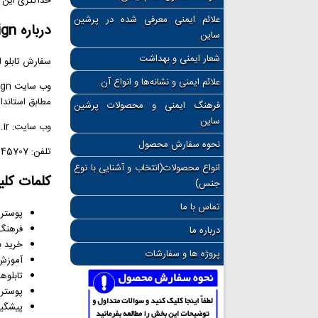
حداکثری این پ
علائم ایمنی معرفی شده در پرشین
درباره PersianSign
ساین
شعار ایمنی و بهداشت
سفارش تابلو ا
علائم ایمنی و نشانه‌ها و انواع آن
مطابق استاندا
فرهنگ ایمنی و محصولات پرشین
ساین
وب سایت: PersianSign.ir
نحوه سفارش محصول
تلفن: 02166945707
انواع محصولات(انتخاب و آشنایی با نوع
کلمات کلی
جنس)
تماس با ما
پوستر 
فرهنگ‌سازی E
درباره ما
خرید ب
پروژه ها و سفارشات
آموزش 
تابلوه
پوستر 
پیشگیر