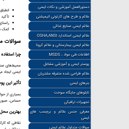
دستورالعمل آموزشی و نکات ایمنی
انطباق 
علائم و طرح های کارتونی انیمیشنی
تأکید ب
راستای اهد
علائم ایمنی صنایع غذائی
کمک به
علائم ایمنی استاندارد OSHA,ANSI
سوالات م
علائم ایمنی بیمارستانی و علائم کرونا
چرا استفاده
اطلاعات فنی مواد ، MSDS
پوستر ایمنی و آموزشی مشاغل
محیط‌های صنعت
ایمنی ایجاد م
علائم طراحی شده متفرقه مشتریان
تأثیر این پ
بنرهای ایمنی
تابلوهای جایگاه سوخت
بسیاری از حواد
حساس، صبورتر 
تجهیزات ترافیکی
بهترین محل
معرفی جنس علائم و برچسب های
ایمنی
نقاطی که کارک
سوالات متداول علائم ایمنی