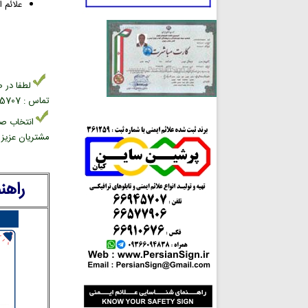
علائم 
لطفا در ص
تماس : 02166945707 بخش فروش علائم ایمنی
انتخاب صح
مشتریان عزیز د
راهن