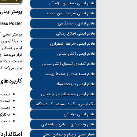
علائم ایمنی دستوری الزام آور
پوستر ایمنی خ
علائم ایمنی شرایط ایمن محیط
علائم اداری ، ایستگاهی
ness Poster
علائم ایمنی اطلاع رسانی
پوستر ایمنی “
تاثیرگذارترین
علائم ایمنی شرایط اضطراری
لباس مشاغل مخ
علائم ایمنی آتش نشانی
قرار می‌دهد. 
نیست، بلکه تع
علائم کدبندی کپسول آتش نشانی
بیان می‌کند ک
علائم بسته بندی و محیط زیست
کاربردهای 
علائم ایمنی بازیافت مواد
علائم ایمنی چندمنظوره و چندتایی
نصب در
استفاد
تگ ایمنی، تگ داربست، تگ دستگاه
نصب در
علائم ایمنی ترافیکی
به‌کار
نصب در
علائم وتابلوهای عمرانی و راهداری
استانداردها
شعار ایمنی و پیام و نصایح ایمنی