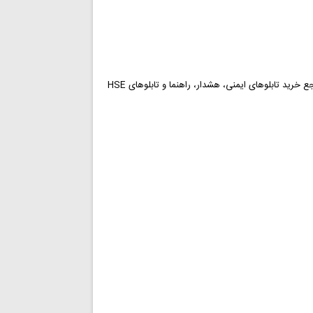
وب سایت PersianSign برند ثبت شده شرکت ایمنی صنعت پوشان کیان مرتبط با علائم ایمنی و مرجع خرید تابلوهای ایمنی، هشدار، راهنما و تابلوهای HSE