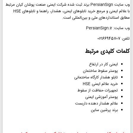
وب سایت PersianSign برند ثبت شده شرکت ایمنی صنعت پوشان کیان مرتبط
با علائم ایمنی و مرجع خرید تابلوهای ایمنی، هشدار، راهنما و تابلوهای HSE
مطابق استانداردهای ملی و بین‌المللی است.
وب سایت: PersianSign.ir
تلفن: 02166945707
کلمات کلیدی مرتبط
ایمنی کار در ارتفاع
پوستر سقوط ساختمان
تابلو هشدار کارگاه ساختمانی
خرید علائم ایمنی HSE
تجهیزات حفاظت از سقوط
پوستر آموزشی ایمنی
علائم هشدار دهنده داربست
برند پرشین ساین