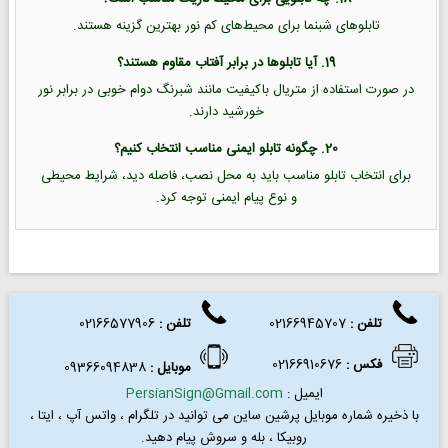
تابلوهای شبنما برای محیط‌های کم نور بهترین گزینه هستند.
19. آیا تابلوها در برابر آفتاب مقاوم هستند؟
در صورت استفاده از متریال باکیفیت مانند شبرنگ دوام خوبی در برابر نور
خورشید دارند.
20. چگونه تابلو ایمنی مناسب انتخاب کنیم؟
برای انتخاب تابلو مناسب باید به محل نصب، فاصله دید، شرایط محیطی
و نوع پیام ایمنی توجه کرد.
تلفن :
02166945707
تلفن
:
02166577906
فکس
:
02166910676
موبایل :
09366094838
ایمیل :
PersianSign@Gmail.com
با ذخیره شماره موبایل پرشین ساین می توانید در
تلگرام ، واتس آپ ، ایتا ،
روبیکا ، بله و سروش پیام دهید.