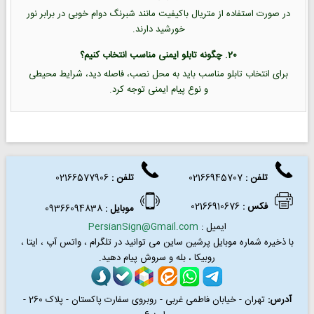
در صورت استفاده از متریال باکیفیت مانند شبرنگ دوام خوبی در برابر نور
خورشید دارند.
20. چگونه تابلو ایمنی مناسب انتخاب کنیم؟
برای انتخاب تابلو مناسب باید به محل نصب، فاصله دید، شرایط محیطی
و نوع پیام ایمنی توجه کرد.
تلفن :
02166945707
تلفن
:
02166577906
فکس
:
02166910676
موبایل :
09366094838
ایمیل :
PersianSign@Gmail.com
با ذخیره شماره موبایل پرشین ساین می توانید در
تلگرام ، واتس آپ ، ایتا ،
روبیکا ، بله و سروش پیام دهید.
آدرس:
تهران - خیابان فاطمی غربی - روبروی سفارت پاکستان - پلاک 260 -