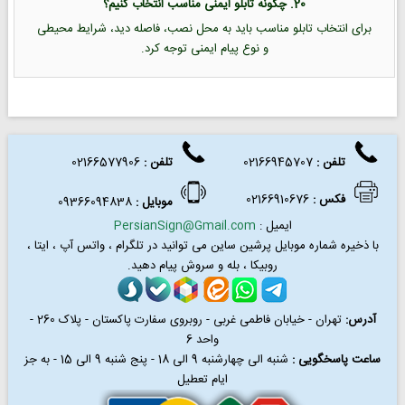
20. چگونه تابلو ایمنی مناسب انتخاب کنیم؟
برای انتخاب تابلو مناسب باید به محل نصب، فاصله دید، شرایط محیطی
و نوع پیام ایمنی توجه کرد.
تلفن :
02166945707
تلفن
:
02166577906
فکس
:
02166910676
موبایل :
09366094838
ایمیل :
PersianSign@Gmail.com
با ذخیره شماره موبایل پرشین ساین می توانید در
تلگرام ، واتس آپ ، ایتا ،
روبیکا ، بله و سروش پیام دهید.
آدرس:
تهران - خیابان فاطمی غربی - روبروی سفارت پاکستان - پلاک 260 -
واحد 6
ساعت پاسخگویی :
شنبه الی چهارشنبه 9 الی 18 - پنج شنبه 9 الی 15 - به جز
ایام تعطیل