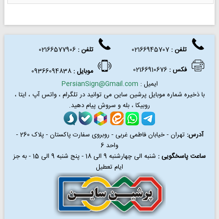
تلفن :
02166945707
تلفن
:
02166577906
فکس
:
02166910676
موبایل :
09366094838
ایمیل :
PersianSign@Gmail.com
با ذخیره شماره موبایل پرشین ساین می توانید در
تلگرام ، واتس آپ ، ایتا ،
روبیکا ، بله و سروش پیام دهید.
آدرس:
تهران - خیابان فاطمی غربی - روبروی سفارت پاکستان - پلاک 260 -
واحد 6
ساعت پاسخگویی :
شنبه الی چهارشنبه 9 الی 18 - پنج شنبه 9 الی 15 - به جز
ایام تعطیل