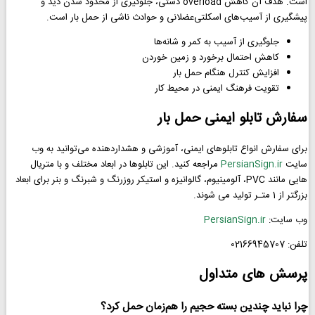
است. هدف آن کاهش overload دستی، جلوگیری از محدود شدن دید و
پیشگیری از آسیب‌های اسکلتی‌عضلانی و حوادث ناشی از حمل بار است.
جلوگیری از آسیب به کمر و شانه‌ها
کاهش احتمال برخورد و زمین خوردن
افزایش کنترل هنگام حمل بار
تقویت فرهنگ ایمنی در محیط کار
سفارش تابلو ایمنی حمل بار
برای سفارش انواع تابلوهای ایمنی، آموزشی و هشداردهنده می‌توانید به وب
سایت
PersianSign.ir
مراجعه کنید. این تابلوها در ابعاد مختلف و با متریال
هایی مانند PVC، آلومینیوم، گالوانیزه و استیکر روزرنگ و شبرنگ و بنر برای ابعاد
بزرگتر از 1 متـر تولید می شوند.
وب سایت:
PersianSign.ir
تلفن: 02166945707
پرسش های متداول
چرا نباید چندین بسته حجیم را هم‌زمان حمل کرد؟