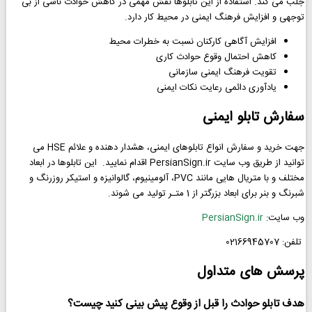
جلب می کند. استفاده از این تابلوها نقش مهمی در کاهش حوادث ناشی از بی
توجهی و افزایش فرهنگ ایمنی در محیط کار دارد.
افزایش آگاهی کارکنان نسبت به خطرات محیط
کاهش احتمال وقوع حوادث کاری
تقویت فرهنگ ایمنی سازمانی
یادآوری دائمی رعایت نکات ایمنی
سفارش تابلو ایمنی
جهت خرید و سفارش انواع تابلوهای ایمنی، هشدار دهنده و علائم HSE می
توانید از طریق وب سایت PersianSign.ir اقدام نمایید. این تابلوها در ابعاد
مختلف و با متریال هایی مانند PVC، آلومینیوم، گالوانیزه و استیکر روزرنگ و
شبرنگ و بنر برای ابعاد بزرگتر از 1 متـر تولید می شوند.
وب سایت:
PersianSign.ir
تلفن: 02166945707
پرسش های متداول
هدف تابلو حوادث را قبل از وقوع پیش بینی کنید چیست؟