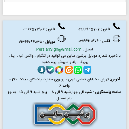
تلفن :
02166945707
تلفن
:
02166577906
فکس
:
02166910676
موبایل :
09366094838
ایمیل :
PersianSign@Gmail.com
با ذخیره شماره موبایل پرشین ساین می توانید در
تلگرام ، واتس آپ ، ایتا ،
روبیکا ، بله و سروش پیام دهید.
آدرس:
تهران - خیابان فاطمی غربی - روبروی سفارت پاکستان - پلاک 260 -
واحد 6
ساعت پاسخگویی :
شنبه الی چهارشنبه 9 الی 18 - پنج شنبه 9 الی 15 - به جز
ایام تعطیل