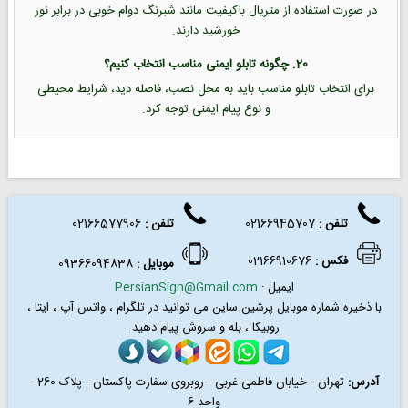
در صورت استفاده از متریال باکیفیت مانند شبرنگ دوام خوبی در برابر نور
خورشید دارند.
20. چگونه تابلو ایمنی مناسب انتخاب کنیم؟
برای انتخاب تابلو مناسب باید به محل نصب، فاصله دید، شرایط محیطی
و نوع پیام ایمنی توجه کرد.
تلفن :
02166945707
تلفن
:
02166577906
فکس
:
02166910676
موبایل :
09366094838
ایمیل :
PersianSign@Gmail.com
با ذخیره شماره موبایل پرشین ساین می توانید در
تلگرام ، واتس آپ ، ایتا ،
روبیکا ، بله و سروش پیام دهید.
آدرس:
تهران - خیابان فاطمی غربی - روبروی سفارت پاکستان - پلاک 260 -
واحد 6