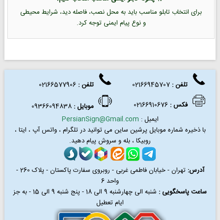
برای انتخاب تابلو مناسب باید به محل نصب، فاصله دید، شرایط محیطی
و نوع پیام ایمنی توجه کرد.
تلفن :
02166945707
تلفن
:
02166577906
فکس
:
02166910676
موبایل :
09366094838
ایمیل :
PersianSign@Gmail.com
با ذخیره شماره موبایل پرشین ساین می توانید در
تلگرام ، واتس آپ ، ایتا ،
روبیکا ، بله و سروش پیام دهید.
آدرس:
تهران - خیابان فاطمی غربی - روبروی سفارت پاکستان - پلاک 260 -
واحد 6
ساعت پاسخگویی :
شنبه الی چهارشنبه 9 الی 18 - پنج شنبه 9 الی 15 - به جز
ایام تعطیل