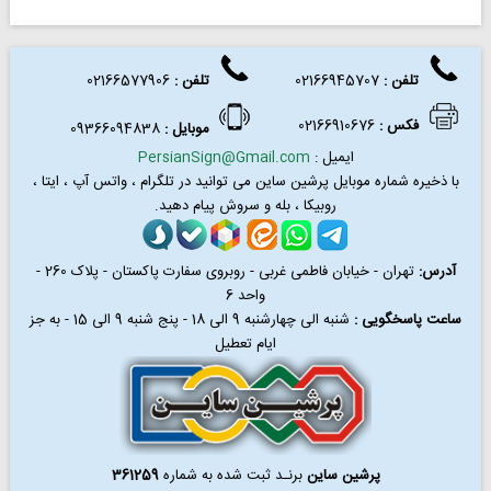
تلفن :
02166945707
تلفن
:
02166577906
فکس
:
02166910676
موبایل :
09366094838
ایمیل :
PersianSign@Gmail.com
با ذخیره شماره موبایل پرشین ساین می توانید در
تلگرام ، واتس آپ ، ایتا ،
روبیکا ، بله و سروش پیام دهید.
آدرس:
تهران - خیابان فاطمی غربی - روبروی سفارت پاکستان - پلاک 260 -
واحد 6
ساعت پاسخگویی :
شنبه الی چهارشنبه 9 الی 18 - پنج شنبه 9 الی 15 - به جز
ایام تعطیل
پرشین ساین
برنـد ثبت شده به شماره
361259