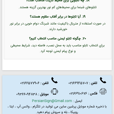
18. چه تابلویی برای محیط تاریک مناسب است؟
تابلوهای شبنما برای محیط‌های کم نور بهترین گزینه هستند.
19. آیا تابلوها در برابر آفتاب مقاوم هستند؟
در صورت استفاده از متریال باکیفیت مانند شبرنگ دوام خوبی در برابر نور
خورشید دارند.
20. چگونه تابلو ایمنی مناسب انتخاب کنیم؟
برای انتخاب تابلو مناسب باید به محل نصب، فاصله دید، شرایط محیطی
و نوع پیام ایمنی توجه کرد.
تلفن :
02166945707
تلفن
:
02166577906
فکس
:
02166910676
موبایل :
09366094838
ایمیل :
PersianSign@Gmail.com
با ذخیره شماره موبایل پرشین ساین می توانید در
تلگرام ، واتس آپ ، ایتا ،
روبیکا ، بله و سروش پیام دهید.