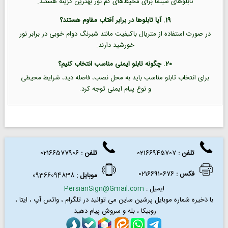
تابلوهای شبنما برای محیط‌های کم نور بهترین گزینه هستند.
19. آیا تابلوها در برابر آفتاب مقاوم هستند؟
در صورت استفاده از متریال باکیفیت مانند شبرنگ دوام خوبی در برابر نور
خورشید دارند.
20. چگونه تابلو ایمنی مناسب انتخاب کنیم؟
برای انتخاب تابلو مناسب باید به محل نصب، فاصله دید، شرایط محیطی
و نوع پیام ایمنی توجه کرد.
تلفن :
02166945707
تلفن
:
02166577906
فکس
:
02166910676
موبایل :
09366094838
ایمیل :
PersianSign@Gmail.com
با ذخیره شماره موبایل پرشین ساین می توانید در
تلگرام ، واتس آپ ، ایتا ،
روبیکا ، بله و سروش پیام دهید.