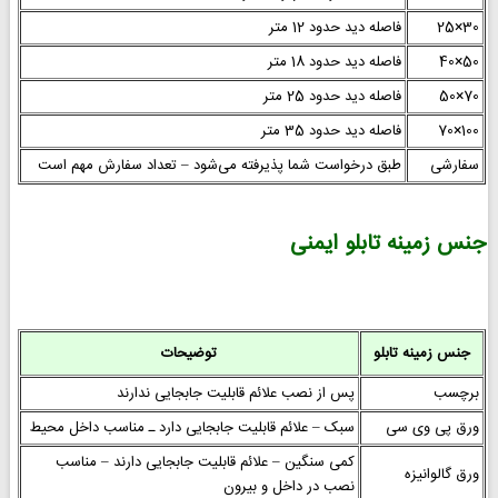
30×25
فاصله دید حدود 12 متر
50×40
فاصله دید حدود 18 متر
70×50
فاصله دید حدود 25 متر
100×70
فاصله دید حدود 35 متر
سفارشی
طبق درخواست شما پذیرفته می‌شود – تعداد سفارش مهم است
جنس زمینه تابلو ایمنی
جنس زمینه تابلو
توضیحات
برچسب
پس از نصب علائم قابلیت جابجایی ندارند
ورق پی وی سی
سبک – علائم قابلیت جابجایی دارد ـ مناسب داخل محیط
کمی سنگین – علائم قابلیت جابجایی دارند – مناسب
ورق گالوانیزه
نصب در داخل و بیرون