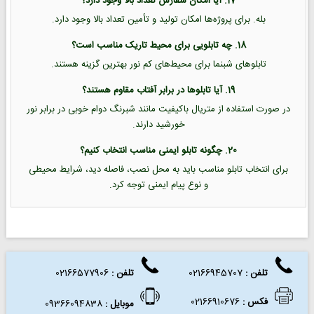
17. آیا امکان سفارش تعداد بالا وجود دارد؟
بله. برای پروژه‌ها امکان تولید و تأمین تعداد بالا وجود دارد.
18. چه تابلویی برای محیط تاریک مناسب است؟
تابلوهای شبنما برای محیط‌های کم نور بهترین گزینه هستند.
19. آیا تابلوها در برابر آفتاب مقاوم هستند؟
در صورت استفاده از متریال باکیفیت مانند شبرنگ دوام خوبی در برابر نور
خورشید دارند.
20. چگونه تابلو ایمنی مناسب انتخاب کنیم؟
برای انتخاب تابلو مناسب باید به محل نصب، فاصله دید، شرایط محیطی
و نوع پیام ایمنی توجه کرد.
تلفن :
02166945707
تلفن
:
02166577906
فکس
:
02166910676
موبایل :
09366094838