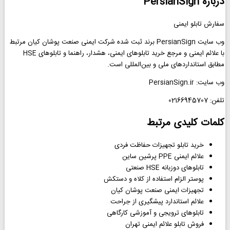
درباره PersianSign
سفارش تابلو ایمنی
وب سایت PersianSign برند ثبت شده شرکت ایمنی صنعت پوشان کیان مرتبط
با علائم ایمنی و مرجع خرید تابلوهای ایمنی، هشدار، راهنما و تابلوهای HSE
مطابق استانداردهای ملی و بین‌المللی است.
وب سایت: PersianSign.ir
تلفن: 02166945707
کلمات کلیدی مرتبط
خرید تابلو تجهیزات حفاظت فردی
علائم ایمنی PPE پرشین ساین
تابلوهای دوزبانه HSE صنعتی
پوستر الزام استفاده از کلاه و دستکش
تجهیزات ایمنی صنعت پوشان کیان
علائم استاندارد پیشگیری از جراحت
تابلوهای ترویجی و آموزشی کارگاهی
فروش تابلو علائم ایمنی تهران