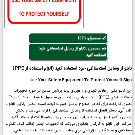
کد محصول:
H 73
نام محصول :تابلو از وسایل استحفاظی خود
استفاده کنید
تابلو از وسایل استحفاظی خود استفاده کنید (الزام استفاده از PPE)
Use Your Safety Equipment To Protect Yourself Sign
این تابلو یکی از علائم کلیدی و راهبردی برند پرشین ساین در حوزه تجهیزات
حفاظت فردی (PPE) است. طراحی دوزبانه این محصول با هدف ایجاد یک یادآور
بصری قدرتمند برای تمامی سطوح پرسنل صورت گرفته است. بخش بالایی تابلو با
کادر آبی، دستورالعمل استفاده از وسایل استحفاظی را ارائه می‌دهد و بخش
پایینی با کادر قرمز، بر جنبه حیاتی این موضوع یعنی «محافظت از خود» تأکید
می‌کند. این تابلو به کارکنان یادآوری می‌کند که تجهیزات ایمنی (مانند کلاه، کفش،
دستکش و عینک) تنها ابزارهایی برای رعایت مقررات نیستند، بلکه سد دفاعی