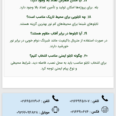
17. آیا امکان سفارش تعداد بالا وجود دارد؟
بله. برای پروژه‌ها امکان تولید و تأمین تعداد بالا وجود دارد.
18. چه تابلویی برای محیط تاریک مناسب است؟
تابلوهای شبنما برای محیط‌های کم نور بهترین گزینه هستند.
19. آیا تابلوها در برابر آفتاب مقاوم هستند؟
در صورت استفاده از متریال باکیفیت مانند شبرنگ دوام خوبی در برابر نور
خورشید دارند.
20. چگونه تابلو ایمنی مناسب انتخاب کنیم؟
برای انتخاب تابلو مناسب باید به محل نصب، فاصله دید، شرایط محیطی
و نوع پیام ایمنی توجه کرد.
تلفن :
02166945707
تلفن
:
02166577906
فکس
:
02166910676
موبایل :
09366094838