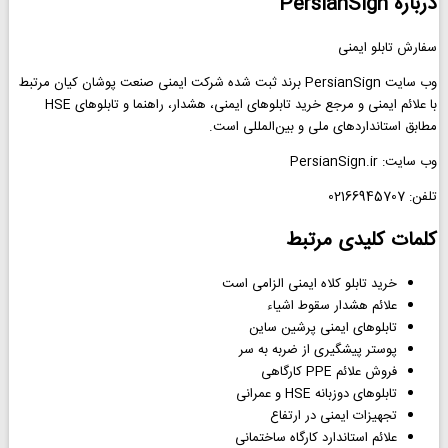
درباره PersianSign
سفارش تابلو ایمنی
وب سایت PersianSign برند ثبت شده شرکت ایمنی صنعت پوشان کیان مرتبط
با علائم ایمنی و مرجع خرید تابلوهای ایمنی، هشدار، راهنما و تابلوهای HSE
مطابق استانداردهای ملی و بین‌المللی است.
وب سایت: PersianSign.ir
تلفن: 02166945707
کلمات کلیدی مرتبط
خرید تابلو کلاه ایمنی الزامی است
علائم هشدار سقوط اشیاء
تابلوهای ایمنی پرشین ساین
پوستر پیشگیری از ضربه به سر
فروش علائم PPE کارگاهی
تابلوهای دوزبانه HSE و عمرانی
تجهیزات ایمنی در ارتفاع
علائم استاندارد کارگاه ساختمانی