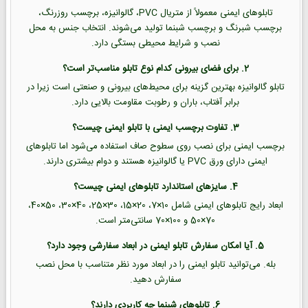
تابلوهای ایمنی معمولاً از متریال PVC، گالوانیزه، برچسب روزرنگ،
برچسب شبرنگ و برچسب شبنما تولید می‌شوند. انتخاب جنس به محل
نصب و شرایط محیطی بستگی دارد.
2. برای فضای بیرونی کدام نوع تابلو مناسب‌تر است؟
تابلو گالوانیزه بهترین گزینه برای محیط‌های بیرونی و صنعتی است زیرا در
برابر آفتاب، باران و رطوبت مقاومت بالایی دارد.
3. تفاوت برچسب ایمنی با تابلو ایمنی چیست؟
برچسب ایمنی برای نصب روی سطوح صاف استفاده می‌شود اما تابلوهای
ایمنی دارای ورق PVC یا گالوانیزه هستند و دوام بیشتری دارند.
4. سایزهای استاندارد تابلوهای ایمنی چیست؟
ابعاد رایج تابلوهای ایمنی شامل 10×7، 20×15، 30×25، 40×30، 50×40،
70×50 و 100×70 سانتی‌متر است.
5. آیا امکان سفارش تابلو ایمنی در ابعاد سفارشی وجود دارد؟
بله. می‌توانید تابلو ایمنی را در ابعاد مورد نظر متناسب با محل نصب
سفارش دهید.
6. تابلوهای شبنما چه کاربردی دارند؟