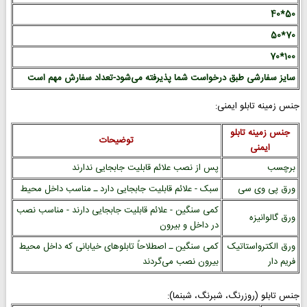
50*40
70*50
100*70
سایز سفارشی طبق درخواست شما پذیرفته می‌شود-تعداد سفارش مهم است
جنس زمینه تابلو ایمنی:
جنس زمینه تابلو
توضیحات
ایمنی
برچسب
پس از نصب علائم قابلیت جابجایی ندارند
ورق پی وی سی
سبک - علائم قابلیت جابجایی دارد ـ مناسب داخل محیط
کمی سنگین - علائم قابلیت جابجایی دارند - مناسب نصب
ورق گالوانیزه
در داخل و بیرون
ورق الکترواستاتیک
کمی سنگین ـ اصطلاحاً تابلوهای خیابانی که داخل محیط
فریم دار
بیرون نصب می‌گردند
جنس تابلو (روزرنگ، شبرنگ، شبنما):