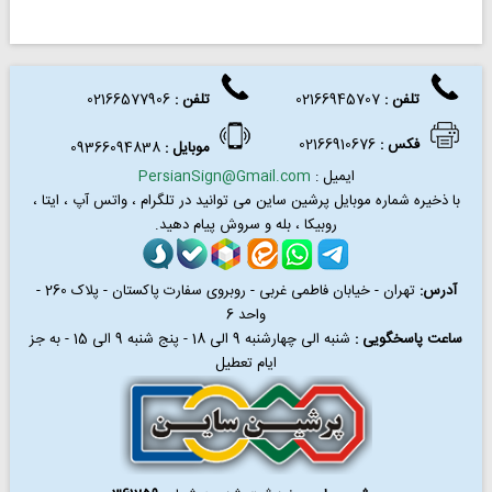
تلفن :
02166945707
تلفن
:
02166577906
فکس
:
02166910676
موبایل :
09366094838
ایمیل :
PersianSign@Gmail.com
با ذخیره شماره موبایل پرشین ساین می توانید در
تلگرام ، واتس آپ ، ایتا ،
روبیکا ، بله و سروش پیام دهید.
آدرس:
تهران - خیابان فاطمی غربی - روبروی سفارت پاکستان - پلاک 260 -
واحد 6
ساعت پاسخگویی :
شنبه الی چهارشنبه 9 الی 18 - پنج شنبه 9 الی 15 - به جز
ایام تعطیل