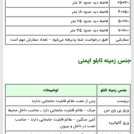
30×25
فاصله دید حدود 12 متر
50×40
فاصله دید حدود 18 متر
70×50
فاصله دید حدود 25 متر
100×70
فاصله دید حدود 35 متر
سفارشی
طبق درخواست شما پذیرفته می‌شود – تعداد سفارش مهم است
جنس زمینه تابلو ایمنی
جنس زمینه تابلو
توضیحات
برچسب
پس از نصب علائم قابلیت جابجایی ندارند
ورق پی وی سی
سبک – علائم قابلیت جابجایی دارد ـ مناسب داخل محیط
کمی سنگین – علائم قابلیت جابجایی دارند – مناسب
ورق گالوانیزه
نصب در داخل و بیرون