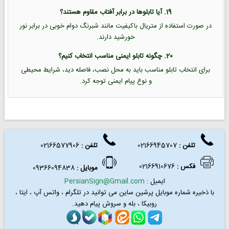
19. آیا تابلوها در برابر آفتاب مقاوم هستند؟
در صورت استفاده از متریال باکیفیت مانند شبرنگ دوام خوبی در برابر نور
خورشید دارند.
20. چگونه تابلو ایمنی مناسب انتخاب کنیم؟
برای انتخاب تابلو مناسب باید به محل نصب، فاصله دید، شرایط محیطی
و نوع پیام ایمنی توجه کرد.
تلفن :
02166945707
تلفن
:
02166577906
فکس
:
02166910676
موبایل :
09366094838
ایمیل :
PersianSign@Gmail.com
با ذخیره شماره موبایل پرشین ساین می توانید در
تلگرام ، واتس آپ ، ایتا ،
روبیکا ، بله و سروش پیام دهید.