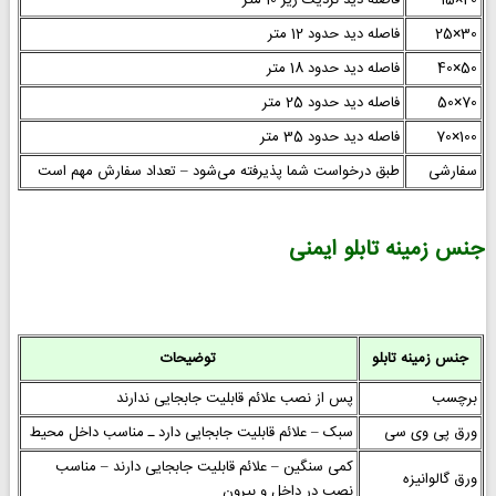
30×25
فاصله دید حدود 12 متر
50×40
فاصله دید حدود 18 متر
70×50
فاصله دید حدود 25 متر
100×70
فاصله دید حدود 35 متر
سفارشی
طبق درخواست شما پذیرفته می‌شود – تعداد سفارش مهم است
جنس زمینه تابلو ایمنی
جنس زمینه تابلو
توضیحات
برچسب
پس از نصب علائم قابلیت جابجایی ندارند
ورق پی وی سی
سبک – علائم قابلیت جابجایی دارد ـ مناسب داخل محیط
کمی سنگین – علائم قابلیت جابجایی دارند – مناسب
ورق گالوانیزه
نصب در داخل و بیرون