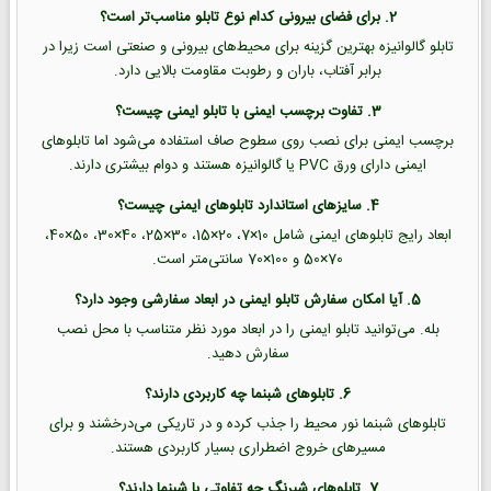
2. برای فضای بیرونی کدام نوع تابلو مناسب‌تر است؟
تابلو گالوانیزه بهترین گزینه برای محیط‌های بیرونی و صنعتی است زیرا در
برابر آفتاب، باران و رطوبت مقاومت بالایی دارد.
3. تفاوت برچسب ایمنی با تابلو ایمنی چیست؟
برچسب ایمنی برای نصب روی سطوح صاف استفاده می‌شود اما تابلوهای
ایمنی دارای ورق PVC یا گالوانیزه هستند و دوام بیشتری دارند.
4. سایزهای استاندارد تابلوهای ایمنی چیست؟
ابعاد رایج تابلوهای ایمنی شامل 10×7، 20×15، 30×25، 40×30، 50×40،
70×50 و 100×70 سانتی‌متر است.
5. آیا امکان سفارش تابلو ایمنی در ابعاد سفارشی وجود دارد؟
بله. می‌توانید تابلو ایمنی را در ابعاد مورد نظر متناسب با محل نصب
سفارش دهید.
6. تابلوهای شبنما چه کاربردی دارند؟
تابلوهای شبنما نور محیط را جذب کرده و در تاریکی می‌درخشند و برای
مسیرهای خروج اضطراری بسیار کاربردی هستند.
7. تابلوهای شبرنگ چه تفاوتی با شبنما دارند؟