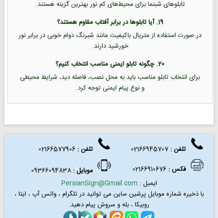
تابلوهای شبنما برای محیط‌های کم نور بهترین گزینه هستند.
19. آیا تابلوها در برابر آفتاب مقاوم هستند؟
در صورت استفاده از متریال باکیفیت مانند شبرنگ دوام خوبی در برابر نور
خورشید دارند.
20. چگونه تابلو ایمنی مناسب انتخاب کنیم؟
برای انتخاب تابلو مناسب باید به محل نصب، فاصله دید، شرایط محیطی
و نوع پیام ایمنی توجه کرد.
تلفن :
02166945707
تلفن
:
02166577906
فکس
:
02166910676
موبایل :
09366094838
ایمیل :
PersianSign@Gmail.com
با ذخیره شماره موبایل پرشین ساین می توانید در
تلگرام ، واتس آپ ، ایتا ،
روبیکا ، بله و سروش پیام دهید.