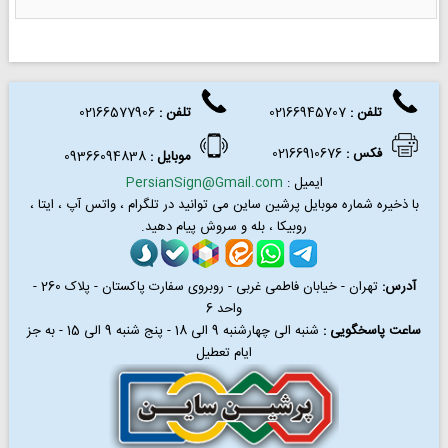
تلفن :
02166945707
تلفن
:
02166577906
فکس
:
02166910676
موبایل :
09366094838
ایمیل :
PersianSign@Gmail.com
با ذخیره شماره موبایل پرشین ساین می توانید در
تلگرام ، واتس آپ ، ایتا ،
روبیکا ، بله و سروش پیام دهید.
آدرس:
تهران - خیابان فاطمی غربی - روبروی سفارت پاکستان - پلاک 260 -
واحد 6
ساعت پاسخگویی :
شنبه الی چهارشنبه 9 الی 18 - پنج شنبه 9 الی 15 - به جز
ایام تعطیل