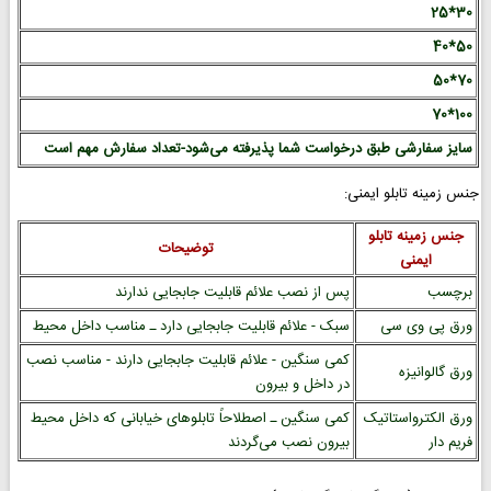
30*25
50*40
70*50
100*70
سایز سفارشی طبق درخواست شما پذیرفته می‌شود-تعداد سفارش مهم است
جنس زمینه تابلو ایمنی:
جنس زمینه تابلو
توضیحات
ایمنی
برچسب
پس از نصب علائم قابلیت جابجایی ندارند
ورق پی وی سی
سبک - علائم قابلیت جابجایی دارد ـ مناسب داخل محیط
کمی سنگین - علائم قابلیت جابجایی دارند - مناسب نصب
ورق گالوانیزه
در داخل و بیرون
ورق الکترواستاتیک
کمی سنگین ـ اصطلاحاً تابلوهای خیابانی که داخل محیط
فریم دار
بیرون نصب می‌گردند