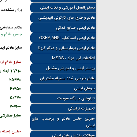
دستورالعمل آموزشی و نکات ایمنی
برای مشاهده 
علائم و طرح های کارتونی انیمیشنی
علائم سفارشی شما می تواند از 3 جنس روزرنگ ، شبرنگ ، شب نما
علائم ایمنی صنایع غذائی
جنس علائم و 
علائم ایمنی استاندارد OSHA,ANSI
سایز علائم ای
علائم ایمنی بیمارستانی و علائم کرونا
اطلاعات فنی مواد ، MSDS
سایز علائم ای
پوستر ایمنی و آموزشی مشاغل
10*7 ( ابعاد به سانتی متر می باشد )
علائم طراحی شده متفرقه مشتریان
30*25
بنرهای ایمنی
50*40
70*50
تابلوهای جایگاه سوخت
100*70
تجهیزات ترافیکی
سایز سفارشی
معرفی جنس علائم و برچسب های
ایمنی
جنس زمینه عل
سوالات متداول علائم ایمنی