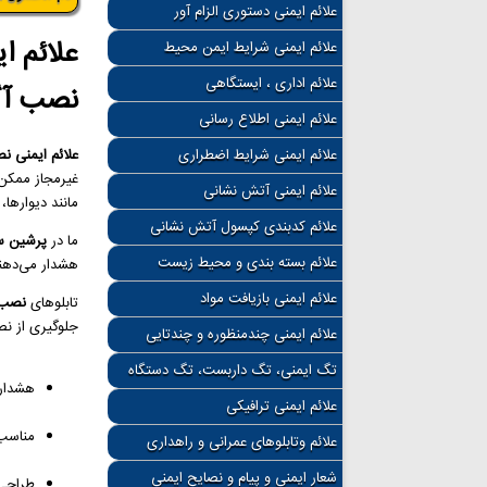
علائم ایمنی دستوری الزام آور
علائم ا
علائم ایمنی شرایط ایمن محیط
علائم اداری ، ایستگاهی
نصب آگ
علائم ایمنی اطلاع رسانی
علائم ایمنی شرایط اضطراری
علائم ایمنی ن
غیرمجاز ممکن 
علائم ایمنی آتش نشانی
مانند دیوارها،
علائم کدبندی کپسول آتش نشانی
ما در
پرشین س
علائم بسته بندی و محیط زیست
هشدار می‌دهند
علائم ایمنی بازیافت مواد
تابلوهای
نصب آ
جلوگیری از نص
علائم ایمنی چندمنظوره و چندتایی
تگ ایمنی، تگ داربست، تگ دستگاه
هشدار 
علائم ایمنی ترافیکی
مناسب 
علائم وتابلوهای عمرانی و راهداری
شعار ایمنی و پیام و نصایح ایمنی
طراحی 