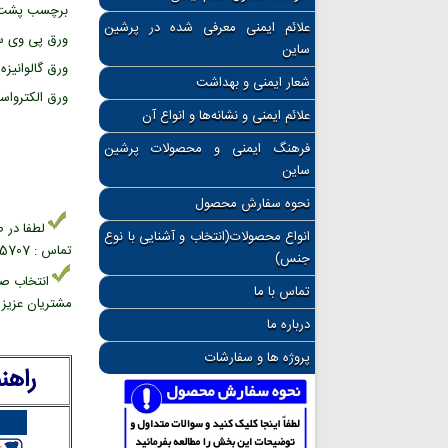
برچسب پشت خ
علائم ایمنی معرفی شده در پرشین
ورق پی وی 
ساین
ورق گالوانیزه
شعار ایمنی و بهداشت
ورق الکترواست
علائم ایمنی و نشانه‌ها و انواع آن
فرهنگ ایمنی و محصولات پرشین
ساین
نحوه سفارش محصول
لطفا در ص
انواع محصولات(انتخاب و آشنایی با نوع
تماس : 02166945707 بخش فروش علائم ایمنی
جنس)
انتخاب صح
تماس با ما
مشتریان عزیز د
درباره ما
پروژه ها و سفارشات
راهن