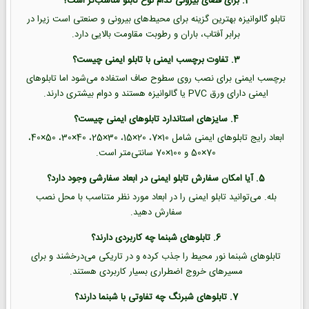
2. برای فضای بیرونی کدام نوع تابلو مناسب‌تر است؟
تابلو گالوانیزه بهترین گزینه برای محیط‌های بیرونی و صنعتی است زیرا در
برابر آفتاب، باران و رطوبت مقاومت بالایی دارد.
3. تفاوت برچسب ایمنی با تابلو ایمنی چیست؟
برچسب ایمنی برای نصب روی سطوح صاف استفاده می‌شود اما تابلوهای
ایمنی دارای ورق PVC یا گالوانیزه هستند و دوام بیشتری دارند.
4. سایزهای استاندارد تابلوهای ایمنی چیست؟
ابعاد رایج تابلوهای ایمنی شامل 10×7، 20×15، 30×25، 40×30، 50×40،
70×50 و 100×70 سانتی‌متر است.
5. آیا امکان سفارش تابلو ایمنی در ابعاد سفارشی وجود دارد؟
بله. می‌توانید تابلو ایمنی را در ابعاد مورد نظر متناسب با محل نصب
سفارش دهید.
6. تابلوهای شبنما چه کاربردی دارند؟
تابلوهای شبنما نور محیط را جذب کرده و در تاریکی می‌درخشند و برای
مسیرهای خروج اضطراری بسیار کاربردی هستند.
7. تابلوهای شبرنگ چه تفاوتی با شبنما دارند؟