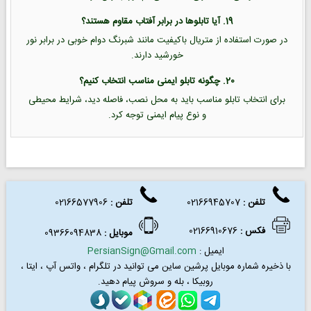
19. آیا تابلوها در برابر آفتاب مقاوم هستند؟
در صورت استفاده از متریال باکیفیت مانند شبرنگ دوام خوبی در برابر نور
خورشید دارند.
20. چگونه تابلو ایمنی مناسب انتخاب کنیم؟
برای انتخاب تابلو مناسب باید به محل نصب، فاصله دید، شرایط محیطی
و نوع پیام ایمنی توجه کرد.
تلفن :
02166945707
تلفن
:
02166577906
فکس
:
02166910676
موبایل :
09366094838
ایمیل :
PersianSign@Gmail.com
با ذخیره شماره موبایل پرشین ساین می توانید در
تلگرام ، واتس آپ ، ایتا ،
روبیکا ، بله و سروش پیام دهید.