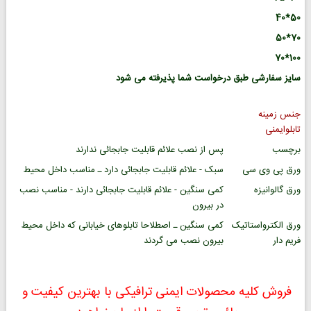
50*40
70*50
100*70
سایز سفارشی طبق درخواست شما پذیرفته می شود
جنس زمینه
تابلوایمنی
برچسب
پس از نصب علائم قابلیت جابجائی ندارند
ورق پی وی سی
سبک - علائم قابلیت جابجائی دارد ـ مناسب داخل محیط
ورق گالوانیزه
کمی سنگین - علائم قابلیت جابجائی دارند - مناسب نصب
در بیرون
ورق الکترواستاتیک
کمی سنگین ـ اصطلاحا تابلوهای خیابانی که داخل محیط
فریم دار
بیرون نصب می گردند
فروش کلیه محصولات ایمنی ترافیکی با بهترین کیفیت و