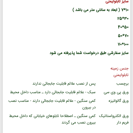
سایز تابلوایمنی
10*7 ( ابعاد به سانتی متر می باشد )
30*25
50*40
70*50
100*70
سایز سفارشی طبق درخواست شما پذیرفته می شود
جنس زمینه
تابلوایمنی
برچسب
پس از نصب علائم قابلیت جابجائی ندارند
ورق پی وی سی
سبک - علائم قابلیت جابجائی دارد ـ مناسب داخل محیط
ورق گالوانیزه
کمی سنگین - علائم قابلیت جابجائی دارند - مناسب نصب
در بیرون
ورق الکترواستاتیک
کمی سنگین ـ اصطلاحا تابلوهای خیابانی که داخل محیط
فریم دار
بیرون نصب می گردند