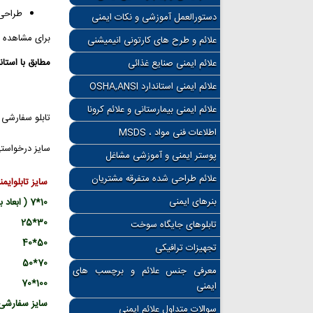
طراحی 
دستورالعمل آموزشی و نکات ایمنی
برای مشاهده 
علائم و طرح های کارتونی انیمیشنی
مطابق با استانداردهای 
علائم ایمنی صنایع غذائی
علائم ایمنی استاندارد OSHA,ANSI
علائم ایمنی بیمارستانی و علائم کرونا
تابلو سفارشی شما می تواند از 3
اطلاعات فنی مواد ، MSDS
سایز درخواستی
پوستر ایمنی و آموزشی مشاغل
علائم طراحی شده متفرقه مشتریان
سایز تابلوایمن
بنرهای ایمنی
10*7 ( ابعاد به سانتی متر می باشد )
30*25
تابلوهای جایگاه سوخت
50*40
تجهیزات ترافیکی
70*50
معرفی جنس علائم و برچسب های
100*70
ایمنی
سایز سفارشی
سوالات متداول علائم ایمنی