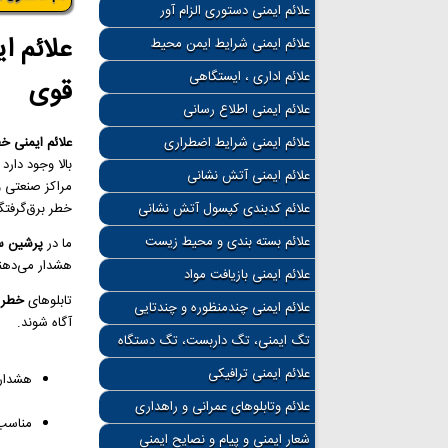
علائم ایمنی دستوری الزام آور
علائم ا
علائم ایمنی شرایط ایمن محیط
علائم اداری ، ایستگاهی
قوی
علائم ایمنی اطلاع رسانی
علائم ایمنی شرایط اضطراری
علائم ایمنی خ
بالا وجود دارد
علائم ایمنی آتش نشانی
مراکز صنعتی و
علائم کدبندی کپسول آتش نشانی
خطر برق‌گرفتگ
علائم بسته بندی و محیط زیست
ما در
پرشین س
هشدار می‌دهند 
علائم ایمنی بازیافت مواد
تابلوهای
خطر 
علائم ایمنی چندمنظوره و چندتایی
آگاه شوند.
تگ ایمنی، تگ داربست، تگ دستگاه
علائم ایمنی ترافیکی
هشدار ب
علائم وتابلوهای عمرانی و راهداری
مناسب 
شعار ایمنی و پیام و نصایح ایمنی