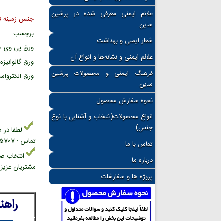
علائم ایمنی معرفی شده در پرشین
جنس زمینه تا
ساین
برچسب
شعار ایمنی و بهداشت
ورق پی وی 
علائم ایمنی و نشانه‌ها و انواع آن
ورق گالوانیزه
فرهنگ ایمنی و محصولات پرشین
ورق الکترواست
ساین
نحوه سفارش محصول
انواع محصولات(انتخاب و آشنایی با نوع
جنس)
لطفا در ص
تماس : 02166945707 بخش فروش علائم ایمنی
تماس با ما
انتخاب صح
درباره ما
مشتریان عزیز د
پروژه ها و سفارشات
راهن