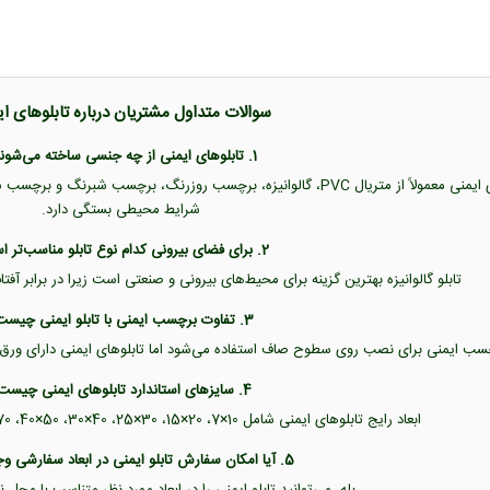
سوالات متداول مشتریان درباره تابلوهای ا
1. تابلوهای ایمنی از چه جنسی ساخته می‌شوند؟
تابلوهای ایمنی معمولاً از متریال PVC، گالوانیزه، برچسب روزرنگ، برچس
شرایط محیطی بستگی دارد.
2. برای فضای بیرونی کدام نوع تابلو مناسب‌تر است؟
تابلو گالوانیزه بهترین گزینه برای محیط‌های بیرونی و صنعتی است زیرا در برابر آفت
3. تفاوت برچسب ایمنی با تابلو ایمنی چیست؟
 ایمنی برای نصب روی سطوح صاف استفاده می‌شود اما تابلوهای ایمنی دارای ورق PVC یا گالوانیزه هستند و دوام بیشتری دارند
4. سایزهای استاندارد تابلوهای ایمنی چیست؟
ابعاد رایج تابلوهای ایمنی شامل 10×7، 20×15، 30×25، 40×30، 50×40، 70×50 و 100×70 سانتی‌متر است.
5. آیا امکان سفارش تابلو ایمنی در ابعاد سفارشی وجود دارد؟
بله. می‌توانید تابلو ایمنی را در ابعاد مورد نظر متناسب با م