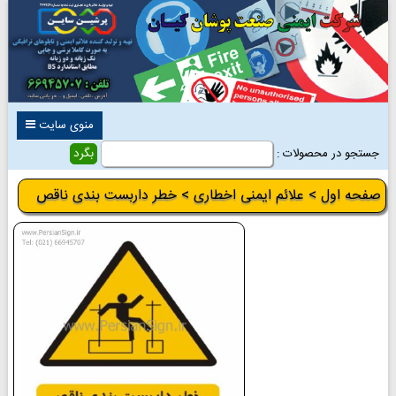
منوی سایت
جستجو در محصولات :
صفحه اول
>
علائم ایمنی اخطاری
> خطر داربست بندی ناقص