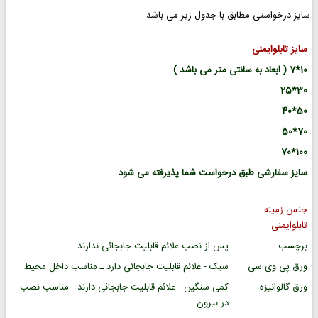
سایز درخواستی مطابق با جدول زیر می باشد .
سایز تابلوایمنی
10*7 ( ابعاد به سانتی متر می باشد )
30*25
50*40
70*50
100*70
سایز سفارشی طبق درخواست شما پذیرفته می شود
جنس زمینه
تابلوایمنی
برچسب
پس از نصب علائم قابلیت جابجائی ندارند
ورق پی وی سی
سبک - علائم قابلیت جابجائی دارد ـ مناسب داخل محیط
ورق گالوانیزه
کمی سنگین - علائم قابلیت جابجائی دارند - مناسب نصب
در بیرون