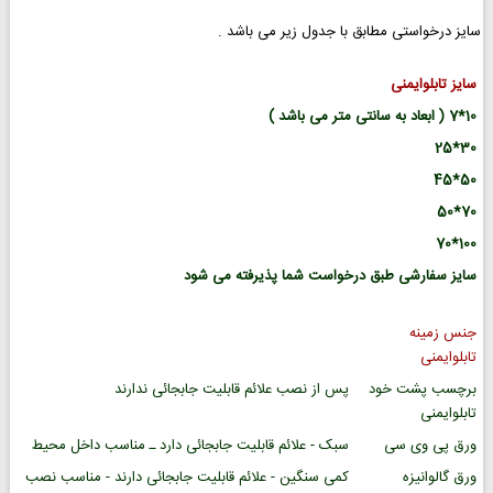
سایز درخواستی مطابق با جدول زیر می باشد .
سایز تابلوایمنی
10*7 ( ابعاد به سانتی متر می باشد )
30*25
50*45
70*50
100*70
سایز سفارشی طبق درخواست شما پذیرفته می شود
جنس زمینه
تابلوایمنی
برچسب پشت خود
پس از نصب علائم قابلیت جابجائی ندارند
تابلوایمنی
ورق پی وی سی
سبک - علائم قابلیت جابجائی دارد ـ مناسب داخل محیط
ورق گالوانیزه
کمی سنگین - علائم قابلیت جابجائی دارند - مناسب نصب