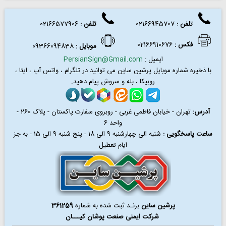
تلفن :
02166945707
تلفن
:
02166577906
فکس
:
02166910676
موبایل :
09366094838
ایمیل :
PersianSign@Gmail.com
با ذخیره شماره موبایل پرشین ساین می توانید در
تلگرام ، واتس آپ ، ایتا ،
روبیکا ، بله و سروش پیام دهید.
آدرس:
تهران - خیابان فاطمی غربی - روبروی سفارت پاکستان - پلاک 260 -
واحد 6
ساعت پاسخگویی :
شنبه الی چهارشنبه 9 الی 18 - پنج شنبه 9 الی 15 - به جز
ایام تعطیل
پرشین ساین
برنـد ثبت شده به شماره
361259
شرکت ایمنی صنعت پوشان کیـــان