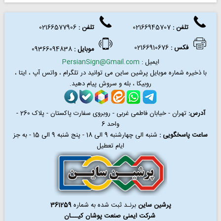
تلفن :
02166945707
تلفن
:
02166577906
فکس
:
02166910676
موبایل :
09366094838
ایمیل :
PersianSign@Gmail.com
با ذخیره شماره موبایل پرشین ساین می توانید در
تلگرام ، واتس آپ ، ایتا ،
روبیکا ، بله و سروش پیام دهید.
آدرس:
تهران - خیابان فاطمی غربی - روبروی سفارت پاکستان - پلاک 260 -
واحد 6
ساعت پاسخگویی :
شنبه الی چهارشنبه 9 الی 18 - پنج شنبه 9 الی 15 - به جز
ایام تعطیل
پرشین ساین
برنـد ثبت شده به شماره
361259
شرکت ایمنی صنعت پوشان کیـــان