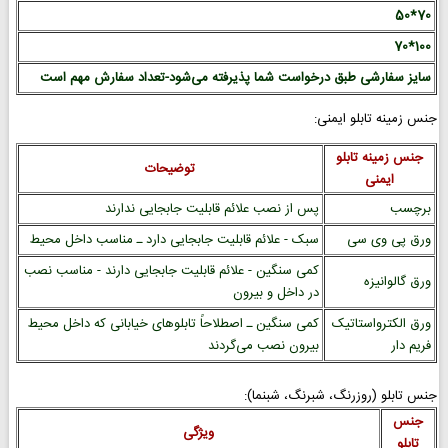
70*50
100*70
سایز سفارشی طبق درخواست شما پذیرفته می‌شود-تعداد سفارش مهم است
جنس زمینه تابلو ایمنی:
جنس زمینه تابلو
توضیحات
ایمنی
برچسب
پس از نصب علائم قابلیت جابجایی ندارند
ورق پی وی سی
سبک - علائم قابلیت جابجایی دارد ـ مناسب داخل محیط
کمی سنگین - علائم قابلیت جابجایی دارند - مناسب نصب
ورق گالوانیزه
در داخل و بیرون
ورق الکترواستاتیک
کمی سنگین ـ اصطلاحاً تابلوهای خیابانی که داخل محیط
فریم دار
بیرون نصب می‌گردند
جنس تابلو (روزرنگ، شبرنگ، شبنما):
جنس
ویژگی
تابلو