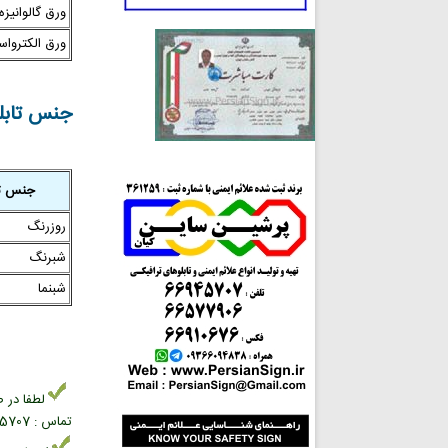
ورق گالوانیزه
ورق الکترواست
جنس تابلو
جنس تا
روزرنگ
شبرنگ
شبنما
لطفا در ص
تماس : 02166945707 بخش فروش علائم ایمنی