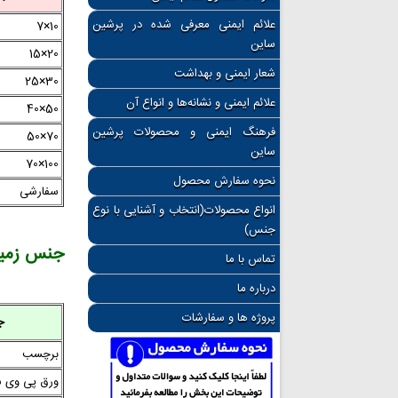
علائم ایمنی معرفی شده در پرشین
10×7
ساین
20×15
شعار ایمنی و بهداشت
30×25
علائم ایمنی و نشانه‌ها و انواع آن
50×40
فرهنگ ایمنی و محصولات پرشین
70×50
ساین
100×70
نحوه سفارش محصول
سفارشی
انواع محصولات(انتخاب و آشنایی با نوع
جنس)
جنس زمینه
تماس با ما
درباره ما
پروژه ها و سفارشات
ج
برچسب
ورق پی وی 