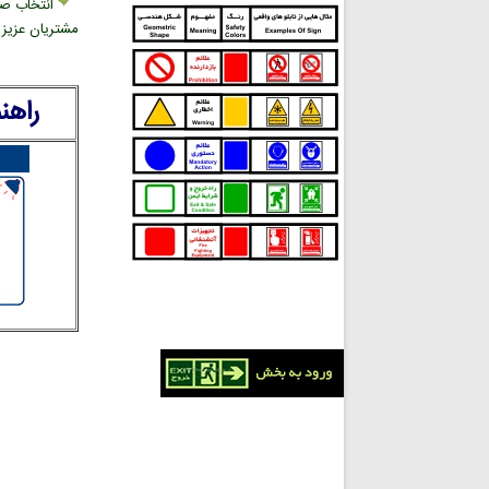
انتخاب صح
مشتریان عزیز د
راهن