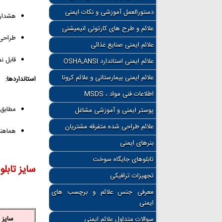
دستورالعمل آموزشی و نکات ایمنی
هشدار 
علائم و طرح های کارتونی انیمیشنی
طراحی 
علائم ایمنی صنایع غذائی
قابل ن
علائم ایمنی استاندارد OSHA,ANSI
علائم ایمنی بیمارستانی و علائم کرونا
استانداردها:
اطلاعات فنی مواد ، MSDS
مطابق ب
پوستر ایمنی و آموزشی مشاغل
علائم طراحی شده متفرقه مشتریان
هماهنگ
بنرهای ایمنی
تابلوهای جایگاه سوخت
سایز تابلو
تجهیزات ترافیکی
معرفی جنس علائم و برچسب های
ایمنی
سایز Cm
سوالات متداول علائم ایمنی