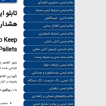
علائم ایمنی دستوری الزام آور
علائم ایمنی شرایط ایمن محیط
تابلو ا
علائم اداری ، ایستگاهی
هشدار ب
علائم ایمنی اطلاع رسانی
علائم ایمنی شرایط اضطراری
to Keep
علائم ایمنی آتش نشانی
allets
علائم کدبندی کپسول آتش نشانی
علائم بسته بندی و محیط زیست
تابلو "کالاها 
علائم ایمنی بازیافت مواد
طراحی شده است.
علائم ایمنی چندمنظوره و چندتایی
نگهداری کالاه
تگ ایمنی، تگ داربست، تگ دستگاه
به‌ویژه در انب
علائم ایمنی ترافیکی
ما در
پرشین س
علائم وتابلوهای عمرانی و راهداری
مناسب 
شعار ایمنی و پیام و نصایح ایمنی