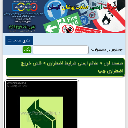
منوی سایت
جستجو در محصولات :
صفحه اول
>
علائم ایمنی شرایط اضطراری
> فلش خروج
اضطراری چپ