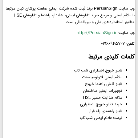
وب سایت PersianSign برند ثبت شده شرکت ایمنی صنعت پوشان کیان مرتبط
با علائم ایمنی و مرجع خرید تابلوهای ایمنی، هشدار، راهنما و تابلوهای HSE
مطابق استانداردهای ملی و بین‌المللی است.
وب سایت:
http://PersianSign.ir
تلفن: 02166945707
کلمات کلیدی مرتبط
تابلو خروج اضطراری شب تاب
علائم ایمنی فتولومینسنت
تابلو فلش راهنما خروج
تجهیزات ایمنی ساختمان
علائم هدایت مسیر HSE
خرید تابلو خروج اضطراری
تابلو راهنمای پله فرار
قیمت علائم ایمنی شب‌تاب