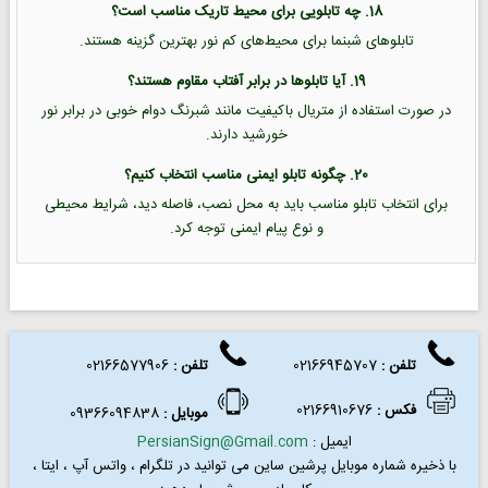
18. چه تابلویی برای محیط تاریک مناسب است؟
تابلوهای شبنما برای محیط‌های کم نور بهترین گزینه هستند.
19. آیا تابلوها در برابر آفتاب مقاوم هستند؟
در صورت استفاده از متریال باکیفیت مانند شبرنگ دوام خوبی در برابر نور
خورشید دارند.
20. چگونه تابلو ایمنی مناسب انتخاب کنیم؟
برای انتخاب تابلو مناسب باید به محل نصب، فاصله دید، شرایط محیطی
و نوع پیام ایمنی توجه کرد.
تلفن :
02166945707
تلفن
:
02166577906
فکس
:
02166910676
موبایل :
09366094838
ایمیل :
PersianSign@Gmail.com
با ذخیره شماره موبایل پرشین ساین می توانید در
تلگرام ، واتس آپ ، ایتا ،