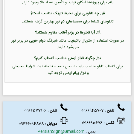
بله. برای پروژه‌ها امکان تولید و تأمین تعداد بالا وجود دارد.
18. چه تابلویی برای محیط تاریک مناسب است؟
تابلوهای شبنما برای محیط‌های کم نور بهترین گزینه هستند.
19. آیا تابلوها در برابر آفتاب مقاوم هستند؟
در صورت استفاده از متریال باکیفیت مانند شبرنگ دوام خوبی در برابر نور
خورشید دارند.
20. چگونه تابلو ایمنی مناسب انتخاب کنیم؟
برای انتخاب تابلو مناسب باید به محل نصب، فاصله دید، شرایط محیطی
و نوع پیام ایمنی توجه کرد.
تلفن :
02166945707
تلفن
:
02166577906
فکس
:
02166910676
موبایل :
09366094838
ایمیل :
PersianSign@Gmail.com