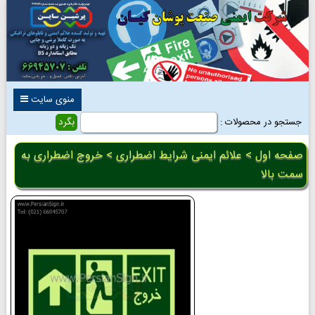
منوی سایت
جستجو در محصولات :
صفحه اول
>
علائم ایمنی شرایط اضطراری
> خروج اضطراری به
سمت بالا