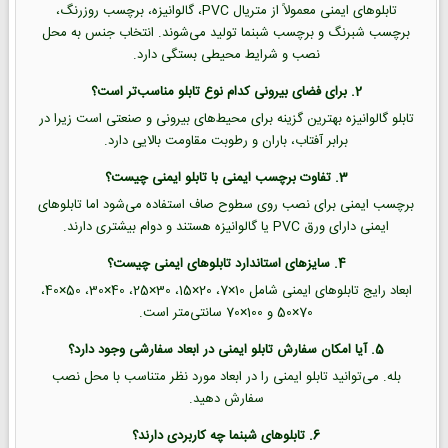
تابلوهای ایمنی معمولاً از متریال PVC، گالوانیزه، برچسب روزرنگ،
برچسب شبرنگ و برچسب شبنما تولید می‌شوند. انتخاب جنس به محل
نصب و شرایط محیطی بستگی دارد.
2. برای فضای بیرونی کدام نوع تابلو مناسب‌تر است؟
تابلو گالوانیزه بهترین گزینه برای محیط‌های بیرونی و صنعتی است زیرا در
برابر آفتاب، باران و رطوبت مقاومت بالایی دارد.
3. تفاوت برچسب ایمنی با تابلو ایمنی چیست؟
برچسب ایمنی برای نصب روی سطوح صاف استفاده می‌شود اما تابلوهای
ایمنی دارای ورق PVC یا گالوانیزه هستند و دوام بیشتری دارند.
4. سایزهای استاندارد تابلوهای ایمنی چیست؟
ابعاد رایج تابلوهای ایمنی شامل 10×7، 20×15، 30×25، 40×30، 50×40،
70×50 و 100×70 سانتی‌متر است.
5. آیا امکان سفارش تابلو ایمنی در ابعاد سفارشی وجود دارد؟
بله. می‌توانید تابلو ایمنی را در ابعاد مورد نظر متناسب با محل نصب
سفارش دهید.
6. تابلوهای شبنما چه کاربردی دارند؟