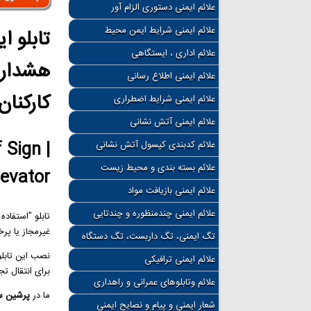
علائم ایمنی دستوری الزام آور
علائم ایمنی شرایط ایمن محیط
تابلو ا
علائم اداری ، ایستگاهی
هشدار 
علائم ایمنی اطلاع رسانی
کارکنان
علائم ایمنی شرایط اضطراری
علائم ایمنی آتش نشانی
 Sign |
علائم کدبندی کپسول آتش نشانی
علائم بسته بندی و محیط زیست
evator
علائم ایمنی بازیافت مواد
علائم ایمنی چندمنظوره و چندتایی
تابلو "استفاده
غیرمجاز یا پرخ
تگ ایمنی، تگ داربست، تگ دستگاه
نصب این تابلو 
علائم ایمنی ترافیکی
برای انتقال تج
علائم وتابلوهای عمرانی و راهداری
ما در
پرشین س
شعار ایمنی و پیام و نصایح ایمنی