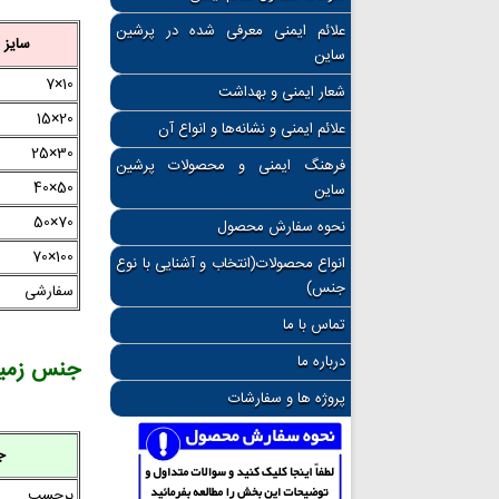
علائم ایمنی معرفی شده در پرشین
سایز Cm
ساین
10×7
شعار ایمنی و بهداشت
20×15
علائم ایمنی و نشانه‌ها و انواع آن
30×25
فرهنگ ایمنی و محصولات پرشین
50×40
ساین
70×50
نحوه سفارش محصول
100×70
انواع محصولات(انتخاب و آشنایی با نوع
جنس)
سفارشی
تماس با ما
درباره ما
جنس زمینه
پروژه ها و سفارشات
ج
برچسب