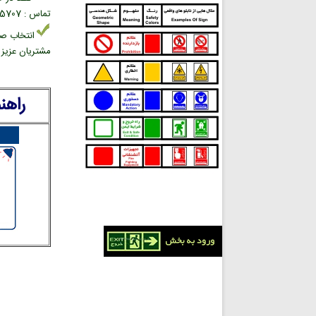
تماس : 02166945707 بخش فروش علائم ایمنی
انتخاب صح
مشتریان عزیز د
راهن