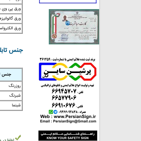
ورق پی وی 
ورق گالوانیزه
ورق الکترواست
جنس تابلو
جنس تا
روزرنگ
شبرنگ
شبنما
لطفا در ص