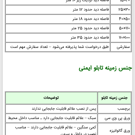
20×15
فاصله دید نزدیک زیر 10 متر
30×25
فاصله دید حدود 12 متر
50×40
فاصله دید حدود 18 متر
70×50
فاصله دید حدود 25 متر
100×70
فاصله دید حدود 35 متر
سفارشی
طبق درخواست شما پذیرفته می‌شود – تعداد سفارش مهم است
جنس زمینه تابلو ایمنی
جنس زمینه تابلو
توضیحات
برچسب
پس از نصب علائم قابلیت جابجایی ندارند
ورق پی وی سی
سبک – علائم قابلیت جابجایی دارد ـ مناسب داخل محیط
کمی سنگین – علائم قابلیت جابجایی دارند – مناسب
ورق گالوانیزه
نصب در داخل و بیرون