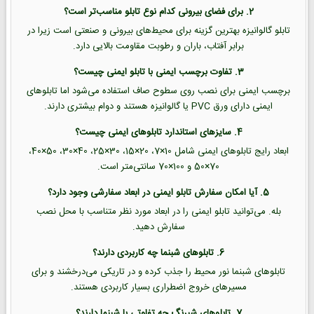
2. برای فضای بیرونی کدام نوع تابلو مناسب‌تر است؟
تابلو گالوانیزه بهترین گزینه برای محیط‌های بیرونی و صنعتی است زیرا در
برابر آفتاب، باران و رطوبت مقاومت بالایی دارد.
3. تفاوت برچسب ایمنی با تابلو ایمنی چیست؟
برچسب ایمنی برای نصب روی سطوح صاف استفاده می‌شود اما تابلوهای
ایمنی دارای ورق PVC یا گالوانیزه هستند و دوام بیشتری دارند.
4. سایزهای استاندارد تابلوهای ایمنی چیست؟
ابعاد رایج تابلوهای ایمنی شامل 10×7، 20×15، 30×25، 40×30، 50×40،
70×50 و 100×70 سانتی‌متر است.
5. آیا امکان سفارش تابلو ایمنی در ابعاد سفارشی وجود دارد؟
بله. می‌توانید تابلو ایمنی را در ابعاد مورد نظر متناسب با محل نصب
سفارش دهید.
6. تابلوهای شبنما چه کاربردی دارند؟
تابلوهای شبنما نور محیط را جذب کرده و در تاریکی می‌درخشند و برای
مسیرهای خروج اضطراری بسیار کاربردی هستند.
7. تابلوهای شبرنگ چه تفاوتی با شبنما دارند؟