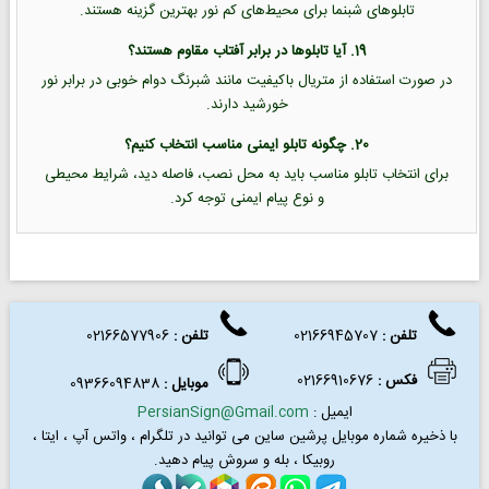
تابلوهای شبنما برای محیط‌های کم نور بهترین گزینه هستند.
19. آیا تابلوها در برابر آفتاب مقاوم هستند؟
در صورت استفاده از متریال باکیفیت مانند شبرنگ دوام خوبی در برابر نور
خورشید دارند.
20. چگونه تابلو ایمنی مناسب انتخاب کنیم؟
برای انتخاب تابلو مناسب باید به محل نصب، فاصله دید، شرایط محیطی
و نوع پیام ایمنی توجه کرد.
تلفن :
02166945707
تلفن
:
02166577906
فکس
:
02166910676
موبایل :
09366094838
ایمیل :
PersianSign@Gmail.com
با ذخیره شماره موبایل پرشین ساین می توانید در
تلگرام ، واتس آپ ، ایتا ،
روبیکا ، بله و سروش پیام دهید.