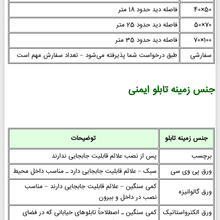
50×40
فاصله دید حدود 18 متر
70×50
فاصله دید حدود 25 متر
100×70
فاصله دید حدود 35 متر
سفارشی
طبق درخواست شما پذیرفته می‌شود – تعداد سفارش مهم است
جنس زمینه تابلو ایمنی
جنس زمینه تابلو
توضیحات
برچسب
پس از نصب علائم قابلیت جابجایی ندارند
ورق پی وی سی
سبک – علائم قابلیت جابجایی دارد ـ مناسب داخل محیط
کمی سنگین – علائم قابلیت جابجایی دارند – مناسب
ورق گالوانیزه
نصب در داخل و بیرون
ورق الکترواستاتیک
کمی سنگین ـ اصطلاحاً تابلوهای خیابانی که در فضای