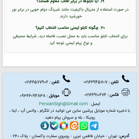
19. آیا تابلوها در برابر آفتاب مقاوم هستند؟
در صورت استفاده از متریال باکیفیت مانند شبرنگ دوام خوبی در برابر نور
خورشید دارند.
20. چگونه تابلو ایمنی مناسب انتخاب کنیم؟
برای انتخاب تابلو مناسب باید به محل نصب، فاصله دید، شرایط محیطی
و نوع پیام ایمنی توجه کرد.
تلفن :
02166945707
تلفن
:
02166577906
فکس
:
02166910676
موبایل :
09366094838
ایمیل :
PersianSign@Gmail.com
با ذخیره شماره موبایل پرشین ساین می توانید در
تلگرام ، واتس آپ ، ایتا ،
روبیکا ، بله و سروش پیام دهید.
آدرس:
تهران - خیابان فاطمی غربی - روبروی سفارت پاکستان - پلاک 260 -